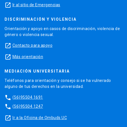
launch
Ir al sitio de Emergencias
DISCRIMINACIÓN Y VIOLENCIA
Orientación y apoyo en casos de discriminación, violencia de
género o violencia sexual.
launch
Contacto para apoyo
launch
Más orientación
MEDIACIÓN UNIVERSITARIA
Teléfonos para orientación y consejo si se ha vulnerado
alguno de tus derechos en la universidad.
phone
(56)95504 1691
phone
(56)95504 1247
launch
Ir a la Oficina de Ombuds UC