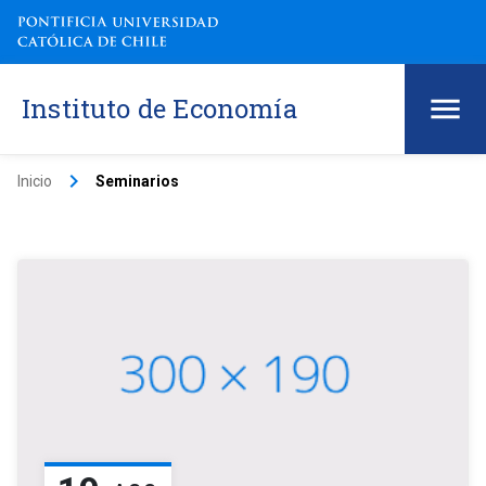
Instituto de Economía
keyboard_arrow_right
Inicio
Seminarios