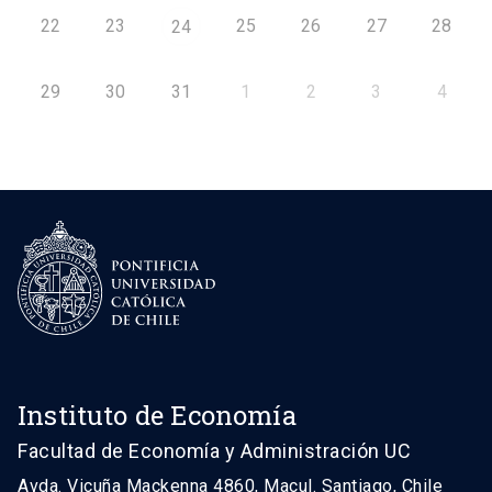
22
23
25
26
27
28
24
29
30
31
1
2
3
4
Instituto de Economía
Facultad de Economía y Administración UC
Avda. Vicuña Mackenna 4860, Macul. Santiago, Chile