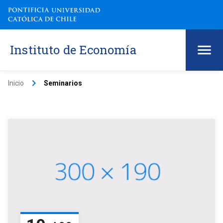
Instituto de Economía
keyboard_arrow_right
Inicio
Seminarios