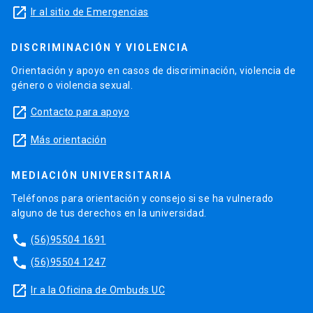
launch
Ir al sitio de Emergencias
DISCRIMINACIÓN Y VIOLENCIA
Orientación y apoyo en casos de discriminación, violencia de
género o violencia sexual.
launch
Contacto para apoyo
launch
Más orientación
MEDIACIÓN UNIVERSITARIA
Teléfonos para orientación y consejo si se ha vulnerado
alguno de tus derechos en la universidad.
phone
(56)95504 1691
phone
(56)95504 1247
launch
Ir a la Oficina de Ombuds UC