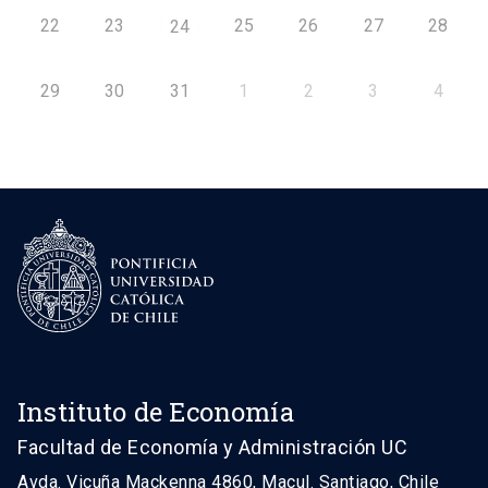
22
23
25
26
27
28
24
29
30
31
1
2
3
4
Instituto de Economía
Facultad de Economía y Administración UC
Avda. Vicuña Mackenna 4860, Macul. Santiago, Chile