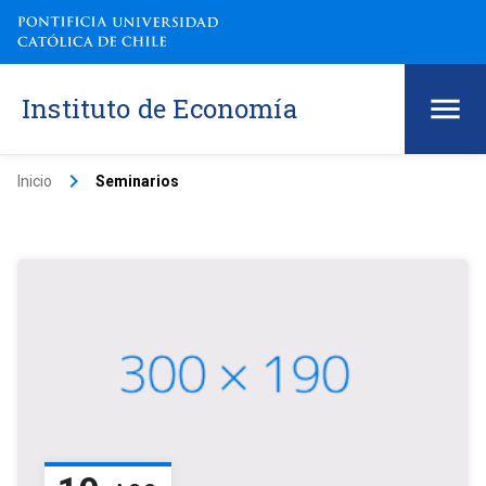
Instituto de Economía
keyboard_arrow_right
Inicio
Seminarios