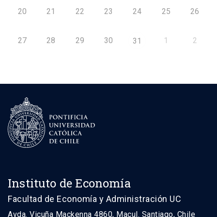
20
21
22
23
24
25
26
27
28
29
30
1
2
31
Instituto de Economía
Facultad de Economía y Administración UC
Avda. Vicuña Mackenna 4860, Macul. Santiago, Chile