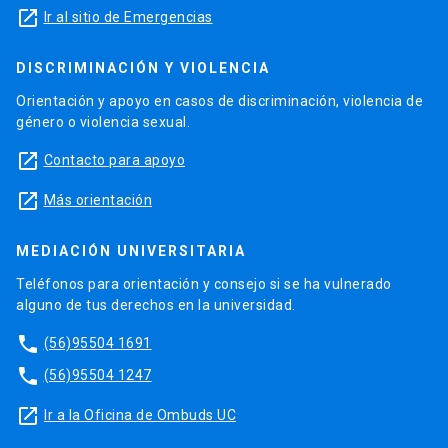
launch
Ir al sitio de Emergencias
DISCRIMINACIÓN Y VIOLENCIA
Orientación y apoyo en casos de discriminación, violencia de
género o violencia sexual.
launch
Contacto para apoyo
launch
Más orientación
MEDIACIÓN UNIVERSITARIA
Teléfonos para orientación y consejo si se ha vulnerado
alguno de tus derechos en la universidad.
phone
(56)95504 1691
phone
(56)95504 1247
launch
Ir a la Oficina de Ombuds UC