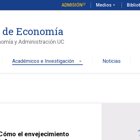
ADMISIÓN
Medios
arrow_drop_down
Biblio
o de Economía
nomía y Administración UC
Académicos e Investigación
Noticias
arrow_drop_down
 Cómo el envejecimiento