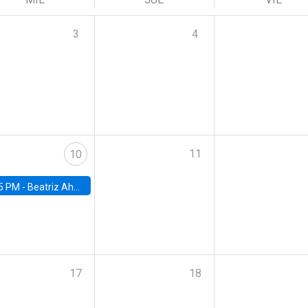
3
4
11
10
5 PM -
Beatriz Ahumada, PhD candidate, Universidad de Pittsburgh
17
18