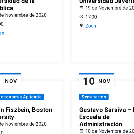
ersidad de la
Universidad Javeri
blica
19 de Noviembre de 2
de Noviembre de 2020
17:00
00
Zoom
om
1
10
NOV
NOV
oeconomía Aplicada
Seminarios
in Fiszbein, Boston
Gustavo Saraiva –
ersity
Escuela de
Administración
de Noviembre de 2020
10 de Noviembre de 2
30