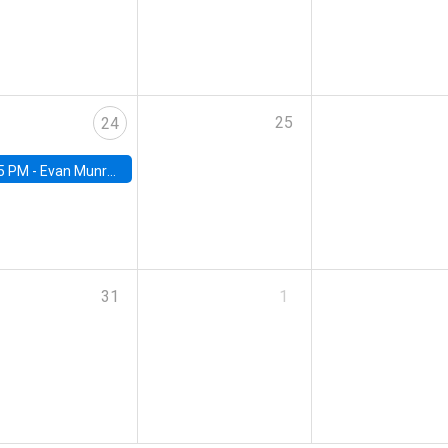
25
24
5 PM -
Evan Munro, Neyman Visiting Assistant Professor in the Department of Statistics at UC Berkeley
31
1