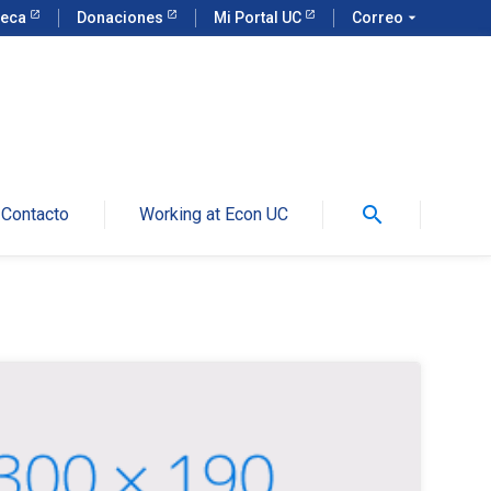
teca
Donaciones
Mi Portal UC
Correo
arrow_drop_down
search
Contacto
Working at Econ UC