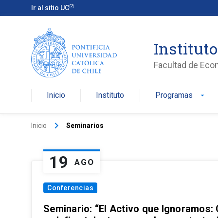
Ir al sitio UC
Institut
Facultad de Eco
Inicio
Instituto
Programas
arrow_drop_down
keyboard_arrow_right
Inicio
Seminarios
19
AGO
Conferencias
Seminario: “El Activo que Ignoramos: