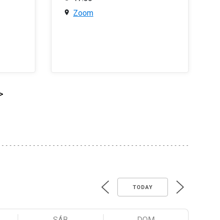
Zoom
>
TODAY
SÁB
DOM