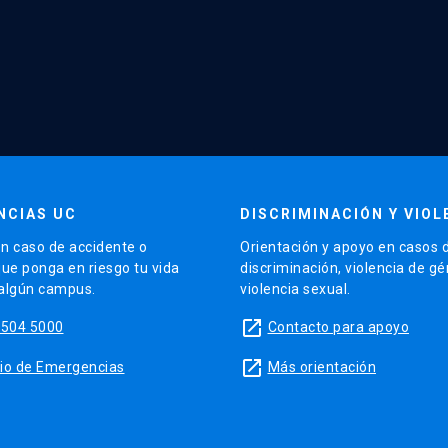
NCIAS UC
DISCRIMINACIÓN Y VIOL
n caso de accidente o
Orientación y apoyo en casos 
que ponga en riesgo tu vida
discriminación, violencia de g
 algún campus.
violencia sexual.
launch
5504 5000
Contacto para apoyo
launch
sitio de Emergencias
Más orientación