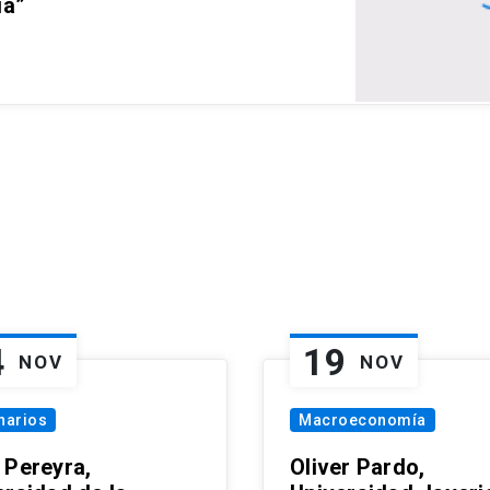
ia”
4
19
NOV
NOV
narios
Macroeconomía
 Pereyra,
Oliver Pardo,