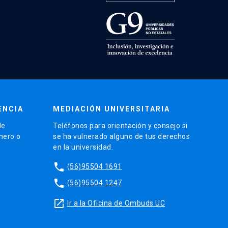
ENCIA
MEDIACIÓN UNIVERSITARIA
de
Teléfonos para orientación y consejo si
énero o
se ha vulnerado alguno de tus derechos
en la universidad.
phone
(56)95504 1691
phone
(56)95504 1247
launch
Ir a la Oficina de Ombuds UC