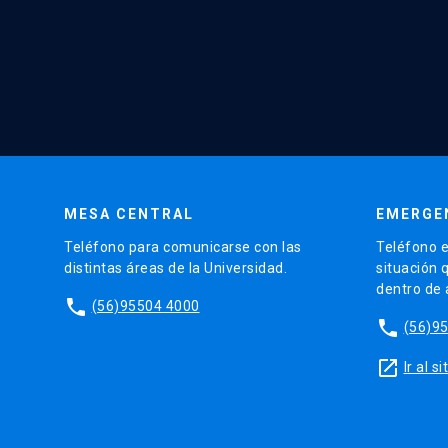
MESA CENTRAL
EMERGE
Teléfono para comunicarse con las
Teléfono e
distintas áreas de la Universidad.
situación 
dentro de
phone
(56)95504 4000
phone
(56)9
launch
Ir al 