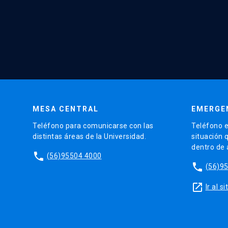
MESA CENTRAL
EMERGE
Teléfono para comunicarse con las
Teléfono e
distintas áreas de la Universidad.
situación 
dentro de
phone
(56)95504 4000
phone
(56)9
launch
Ir al 