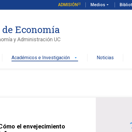
ADMISIÓN
Medios
arrow_drop_down
Biblio
o de Economía
nomía y Administración UC
Académicos e Investigación
Noticias
arrow_drop_down
 Cómo el envejecimiento