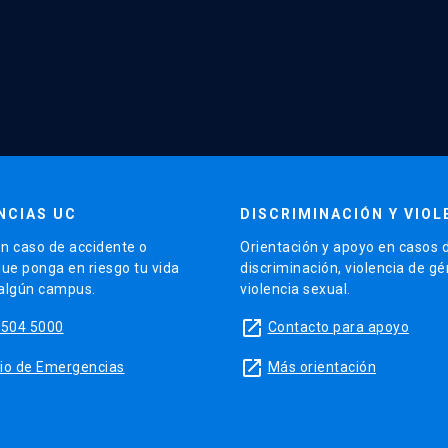
NCIAS UC
DISCRIMINACIÓN Y VIOL
n caso de accidente o
Orientación y apoyo en casos 
que ponga en riesgo tu vida
discriminación, violencia de g
 algún campus.
violencia sexual.
launch
5504 5000
Contacto para apoyo
launch
sitio de Emergencias
Más orientación