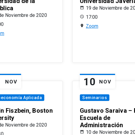
ersidad de la
Universidad Javeri
blica
19 de Noviembre de 2
de Noviembre de 2020
17:00
00
Zoom
om
1
10
NOV
NOV
oeconomía Aplicada
Seminarios
in Fiszbein, Boston
Gustavo Saraiva –
ersity
Escuela de
Administración
de Noviembre de 2020
10 de Noviembre de 2
30