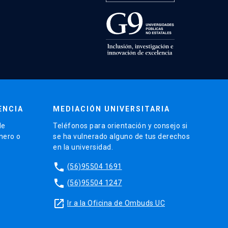
ENCIA
MEDIACIÓN UNIVERSITARIA
de
Teléfonos para orientación y consejo si
énero o
se ha vulnerado alguno de tus derechos
en la universidad.
phone
(56)95504 1691
phone
(56)95504 1247
launch
Ir a la Oficina de Ombuds UC