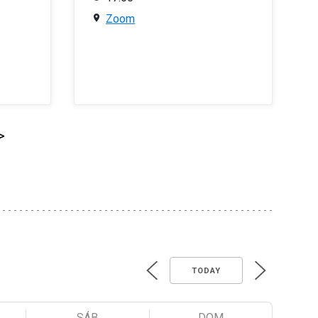
Zoom
>
TODAY
SÁB
DOM