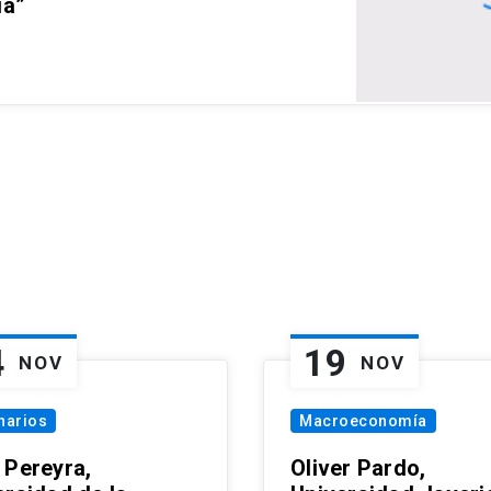
ia”
4
19
NOV
NOV
narios
Macroeconomía
 Pereyra,
Oliver Pardo,