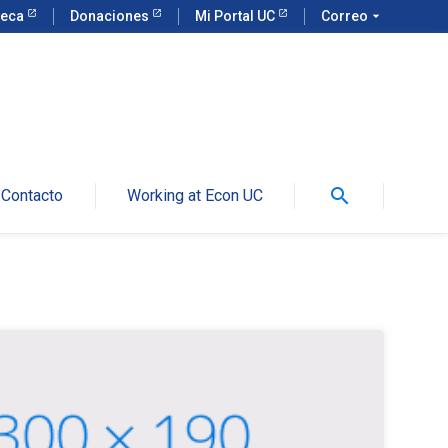
teca
Donaciones
Mi Portal UC
Correo
arrow_drop_down
search
Contacto
Working at Econ UC