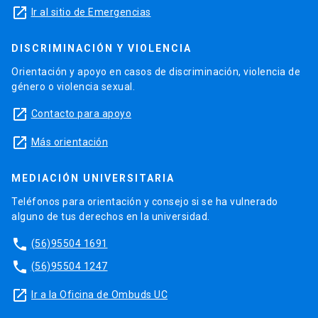
launch
Ir al sitio de Emergencias
DISCRIMINACIÓN Y VIOLENCIA
Orientación y apoyo en casos de discriminación, violencia de
género o violencia sexual.
launch
Contacto para apoyo
launch
Más orientación
MEDIACIÓN UNIVERSITARIA
Teléfonos para orientación y consejo si se ha vulnerado
alguno de tus derechos en la universidad.
phone
(56)95504 1691
phone
(56)95504 1247
launch
Ir a la Oficina de Ombuds UC