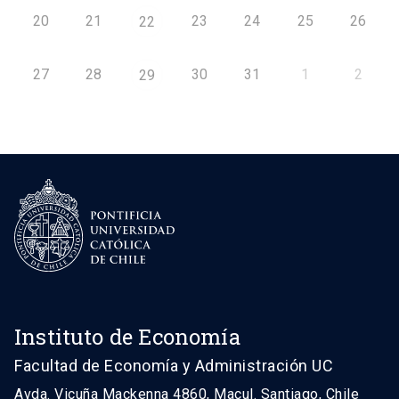
20
21
23
24
25
26
22
27
28
30
31
1
2
29
Instituto de Economía
Facultad de Economía y Administración UC
Avda. Vicuña Mackenna 4860, Macul. Santiago, Chile