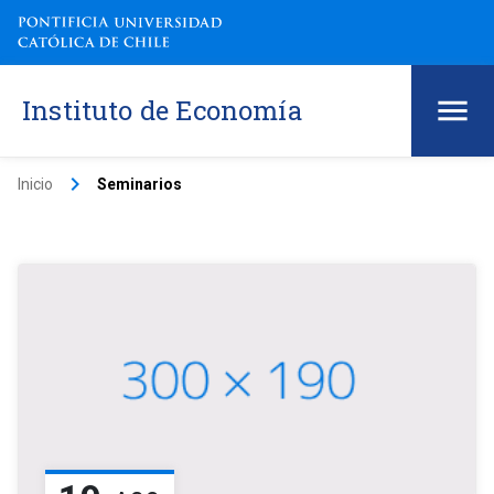
Instituto de Economía
keyboard_arrow_right
Inicio
Seminarios