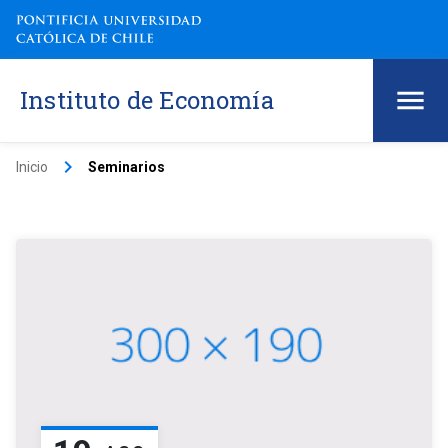
Instituto de Economía
keyboard_arrow_right
Inicio
Seminarios