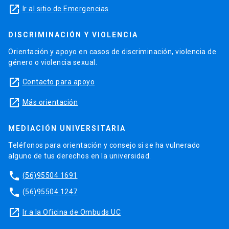
launch
Ir al sitio de Emergencias
DISCRIMINACIÓN Y VIOLENCIA
Orientación y apoyo en casos de discriminación, violencia de
género o violencia sexual.
launch
Contacto para apoyo
launch
Más orientación
MEDIACIÓN UNIVERSITARIA
Teléfonos para orientación y consejo si se ha vulnerado
alguno de tus derechos en la universidad.
phone
(56)95504 1691
phone
(56)95504 1247
launch
Ir a la Oficina de Ombuds UC