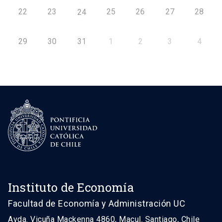
22
23
25
26
27
28
24
29
30
31
1
2
3
4
Instituto de Economía
Facultad de Economía y Administración UC
Avda. Vicuña Mackenna 4860, Macul. Santiago, Chile