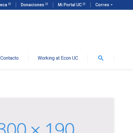
teca
Donaciones
Mi Portal UC
Correo
arrow_drop_down
search
Contacto
Working at Econ UC