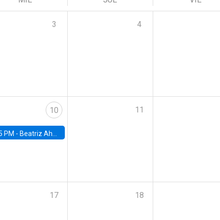
3
4
11
10
5 PM -
Beatriz Ahumada, PhD candidate, Universidad de Pittsburgh
17
18