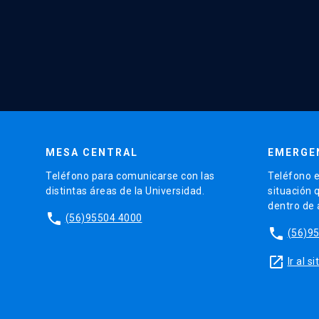
MESA CENTRAL
EMERGE
Teléfono para comunicarse con las
Teléfono e
distintas áreas de la Universidad.
situación 
dentro de
phone
(56)95504 4000
phone
(56)9
launch
Ir al 