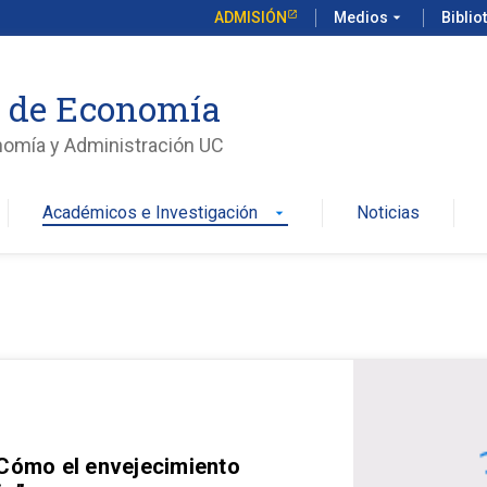
ADMISIÓN
Medios
arrow_drop_down
Biblio
o de Economía
nomía y Administración UC
Académicos e Investigación
Noticias
arrow_drop_down
 Cómo el envejecimiento