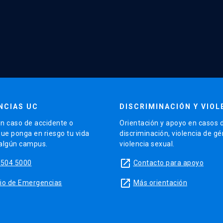
NCIAS UC
DISCRIMINACIÓN Y VIOL
n caso de accidente o
Orientación y apoyo en casos 
que ponga en riesgo tu vida
discriminación, violencia de g
 algún campus.
violencia sexual.
launch
5504 5000
Contacto para apoyo
launch
sitio de Emergencias
Más orientación