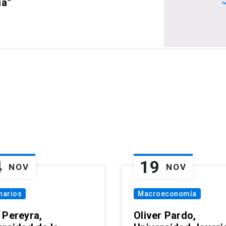
ia”
4
19
NOV
NOV
narios
Macroeconomía
 Pereyra,
Oliver Pardo,