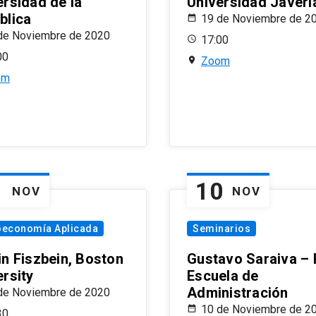
ersidad de la
Universidad Javeri
blica
19 de Noviembre de 2
de Noviembre de 2020
17:00
00
Zoom
om
1
10
NOV
NOV
oeconomía Aplicada
Seminarios
in Fiszbein, Boston
Gustavo Saraiva –
ersity
Escuela de
Administración
de Noviembre de 2020
10 de Noviembre de 2
30