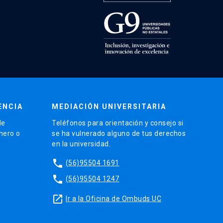
ENCIA
MEDIACIÓN UNIVERSITARIA
de
Teléfonos para orientación y consejo si
énero o
se ha vulnerado alguno de tus derechos
en la universidad.
phone
(56)95504 1691
phone
(56)95504 1247
launch
Ir a la Oficina de Ombuds UC