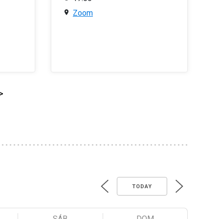
Zoom
>
TODAY
SÁB
DOM