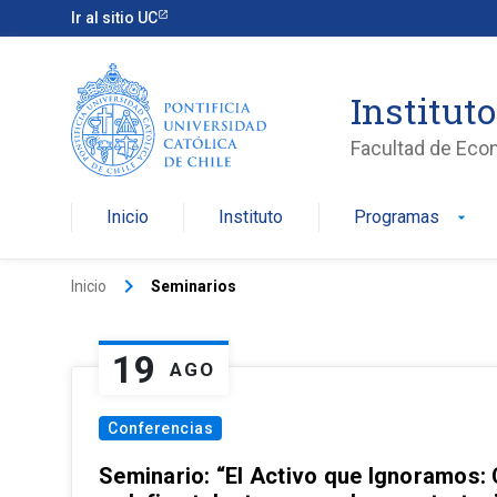
Ir al sitio UC
Institut
Facultad de Eco
Inicio
Instituto
Programas
arrow_drop_down
keyboard_arrow_right
Inicio
Seminarios
19
AGO
Conferencias
Seminario: “El Activo que Ignoramos: