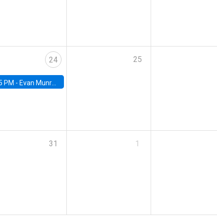
25
24
5 PM -
Evan Munro, Neyman Visiting Assistant Professor in the Department of Statistics at UC Berkeley
31
1