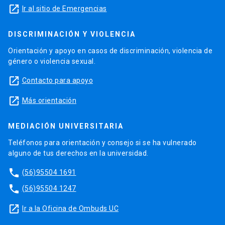
launch
Ir al sitio de Emergencias
DISCRIMINACIÓN Y VIOLENCIA
Orientación y apoyo en casos de discriminación, violencia de
género o violencia sexual.
launch
Contacto para apoyo
launch
Más orientación
MEDIACIÓN UNIVERSITARIA
Teléfonos para orientación y consejo si se ha vulnerado
alguno de tus derechos en la universidad.
phone
(56)95504 1691
phone
(56)95504 1247
launch
Ir a la Oficina de Ombuds UC