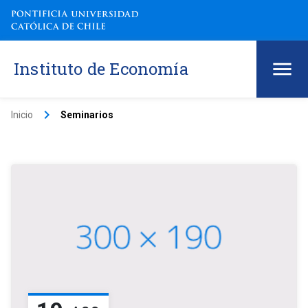
Instituto de Economía
keyboard_arrow_right
Inicio
Seminarios