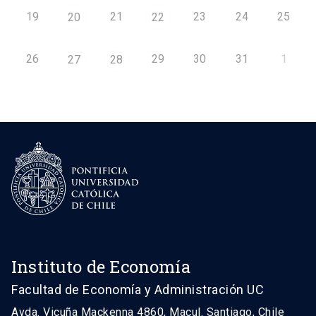
19
21
23
24
25
20
22
26
29
30
31
1
27
28
Instituto de Economía
Facultad de Economía y Administración UC
Avda. Vicuña Mackenna 4860, Macul. Santiago, Chile