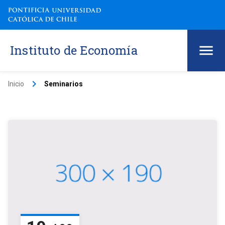
Instituto de Economía
keyboard_arrow_right
Inicio
Seminarios