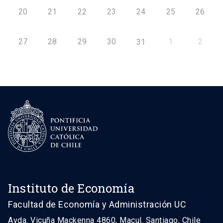
20
21
22
23
24
25
26
27
28
29
30
1
2
31
Instituto de Economía
Facultad de Economía y Administración UC
Avda. Vicuña Mackenna 4860, Macul. Santiago, Chile