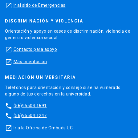
launch
Ir al sitio de Emergencias
DISCRIMINACIÓN Y VIOLENCIA
Orientación y apoyo en casos de discriminación, violencia de
género o violencia sexual.
launch
Contacto para apoyo
launch
Más orientación
MEDIACIÓN UNIVERSITARIA
Teléfonos para orientación y consejo si se ha vulnerado
alguno de tus derechos en la universidad.
phone
(56)95504 1691
phone
(56)95504 1247
launch
Ir a la Oficina de Ombuds UC