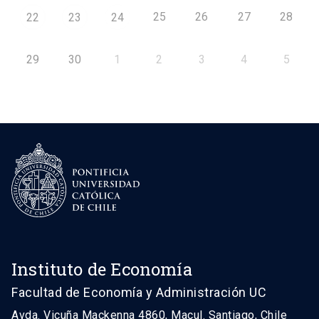
25
26
27
28
22
23
24
29
30
1
2
3
4
5
Instituto de Economía
Facultad de Economía y Administración UC
Avda. Vicuña Mackenna 4860, Macul. Santiago, Chile