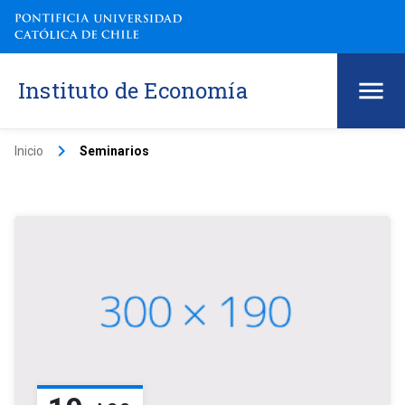
Instituto de Economía
keyboard_arrow_right
Inicio
Seminarios