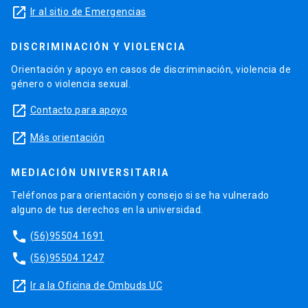
launch
Ir al sitio de Emergencias
DISCRIMINACIÓN Y VIOLENCIA
Orientación y apoyo en casos de discriminación, violencia de
género o violencia sexual.
launch
Contacto para apoyo
launch
Más orientación
MEDIACIÓN UNIVERSITARIA
Teléfonos para orientación y consejo si se ha vulnerado
alguno de tus derechos en la universidad.
phone
(56)95504 1691
phone
(56)95504 1247
launch
Ir a la Oficina de Ombuds UC