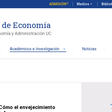
ADMISIÓN
Medios
arrow_drop_down
Biblio
o de Economía
nomía y Administración UC
Académicos e Investigación
Noticias
arrow_drop_down
 Cómo el envejecimiento