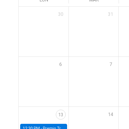
30
31
6
7
14
13
12:30 PM -
Premio Trayectoria Ingeniería Comercial UC 2024