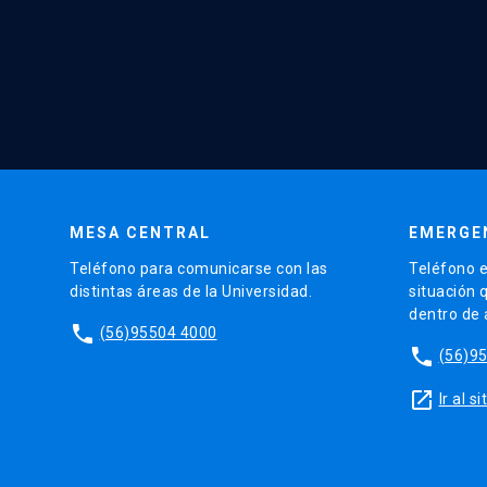
MESA CENTRAL
EMERGE
Teléfono para comunicarse con las
Teléfono e
distintas áreas de la Universidad.
situación 
dentro de
phone
(56)95504 4000
phone
(56)9
launch
Ir al 