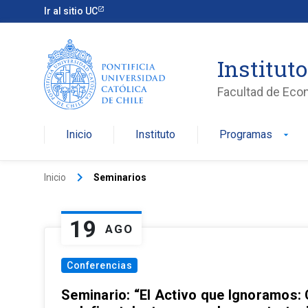
Ir al sitio UC
Institut
Facultad de Eco
Inicio
Instituto
Programas
arrow_drop_down
keyboard_arrow_right
Inicio
Seminarios
19
AGO
Conferencias
Seminario: “El Activo que Ignoramos: