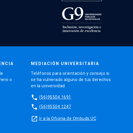
ENCIA
MEDIACIÓN UNIVERSITARIA
de
Teléfonos para orientación y consejo si
énero o
se ha vulnerado alguno de tus derechos
en la universidad.
phone
(56)95504 1691
phone
(56)95504 1247
launch
Ir a la Oficina de Ombuds UC