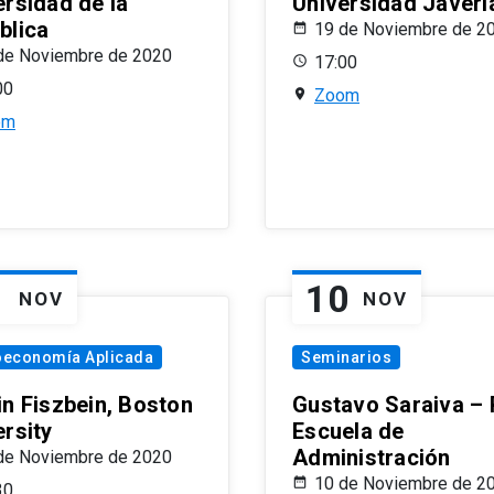
ersidad de la
Universidad Javeri
blica
19 de Noviembre de 2
de Noviembre de 2020
17:00
00
Zoom
om
1
10
NOV
NOV
oeconomía Aplicada
Seminarios
in Fiszbein, Boston
Gustavo Saraiva –
ersity
Escuela de
Administración
de Noviembre de 2020
10 de Noviembre de 2
30