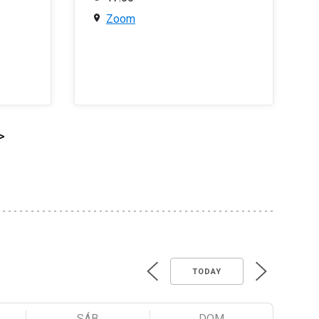
Zoom
>
TODAY
SÁB
DOM