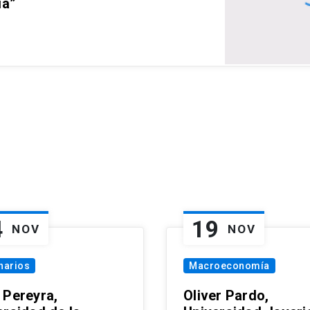
ia”
4
19
NOV
NOV
narios
Macroeconomía
 Pereyra,
Oliver Pardo,