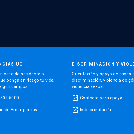
NCIAS UC
DISCRIMINACIÓN Y VIOL
n caso de accidente o
Orientación y apoyo en casos 
que ponga en riesgo tu vida
discriminación, violencia de g
 algún campus.
violencia sexual.
launch
5504 5000
Contacto para apoyo
launch
sitio de Emergencias
Más orientación