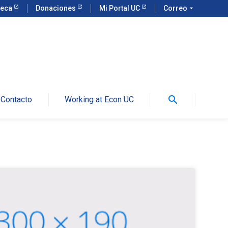
teca
Donaciones
Mi Portal UC
Correo
arrow_drop_down
search
Contacto
Working at Econ UC