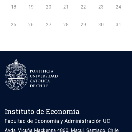
18
19
20
21
22
23
24
25
26
27
28
29
30
31
Instituto de Economía
Facultad de Economía y Administración UC
Avda. Vicuña Mackenna 4860, Macul. Santiago, Chile