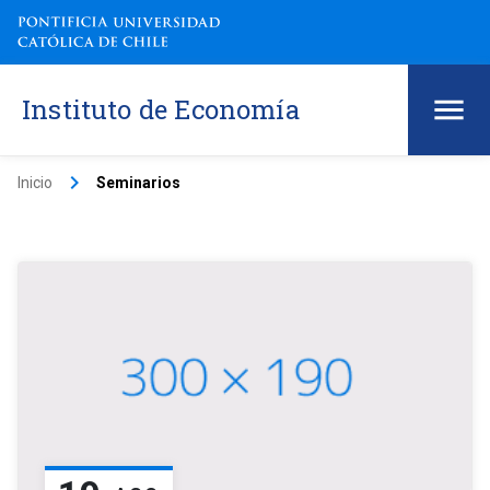
Instituto de Economía
keyboard_arrow_right
Inicio
Seminarios