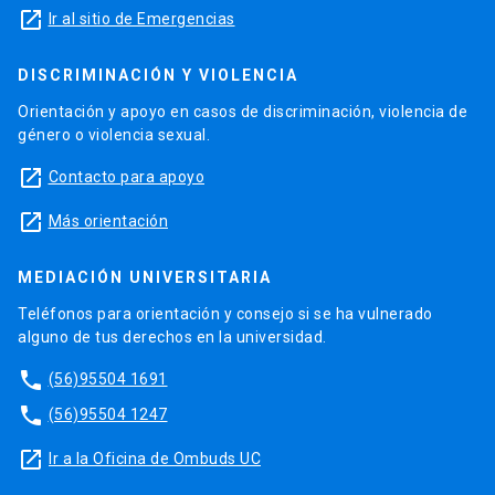
launch
Ir al sitio de Emergencias
DISCRIMINACIÓN Y VIOLENCIA
Orientación y apoyo en casos de discriminación, violencia de
género o violencia sexual.
launch
Contacto para apoyo
launch
Más orientación
MEDIACIÓN UNIVERSITARIA
Teléfonos para orientación y consejo si se ha vulnerado
alguno de tus derechos en la universidad.
phone
(56)95504 1691
phone
(56)95504 1247
launch
Ir a la Oficina de Ombuds UC