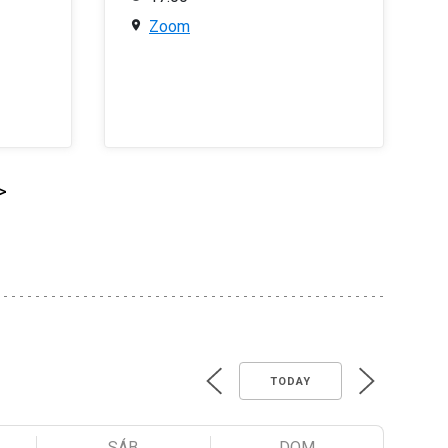
Zoom
>
TODAY
SÁB
DOM