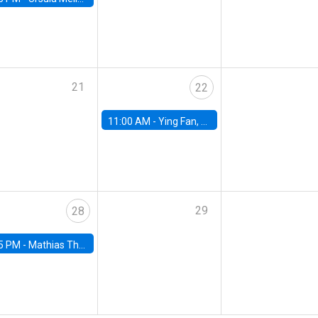
21
22
11:00 AM -
Ying Fan, University of Michigan
29
28
5 PM -
Mathias Thoenig, University of Lausanne