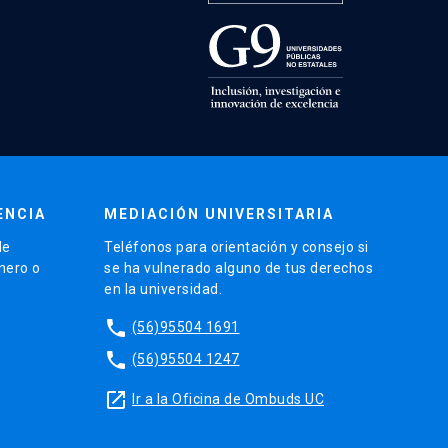
ENCIA
MEDIACIÓN UNIVERSITARIA
de
Teléfonos para orientación y consejo si
énero o
se ha vulnerado alguno de tus derechos
en la universidad.
phone
(56)95504 1691
phone
(56)95504 1247
launch
Ir a la Oficina de Ombuds UC