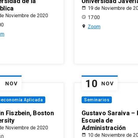
ersidad de la
Universidad Javeri
blica
19 de Noviembre de 2
de Noviembre de 2020
17:00
00
Zoom
om
1
10
NOV
NOV
oeconomía Aplicada
Seminarios
in Fiszbein, Boston
Gustavo Saraiva –
ersity
Escuela de
Administración
de Noviembre de 2020
10 de Noviembre de 2
30