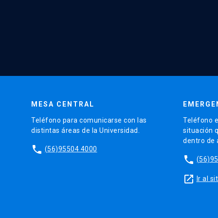
MESA CENTRAL
EMERGE
Teléfono para comunicarse con las
Teléfono e
distintas áreas de la Universidad.
situación 
dentro de
phone
(56)95504 4000
phone
(56)9
launch
Ir al 