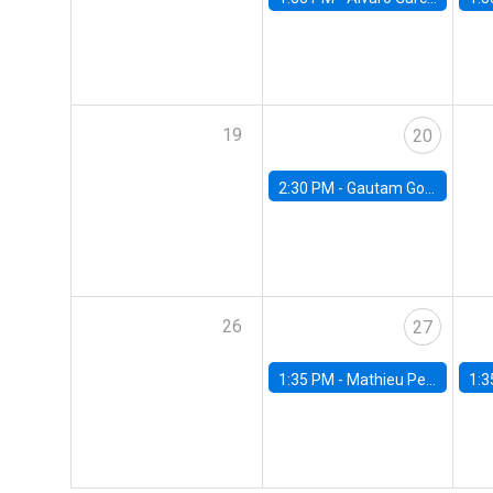
19
20
2:30 PM -
Gautam Gowrisankaran, Columbia University
26
27
1:35 PM -
Mathieu Pedemonte, IDB
1:3