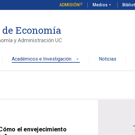
ADMISIÓN
Medios
arrow_drop_down
Biblio
o de Economía
nomía y Administración UC
Académicos e Investigación
Noticias
arrow_drop_down
 Cómo el envejecimiento