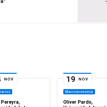
ia”
4
19
NOV
NOV
narios
Macroeconomía
 Pereyra,
Oliver Pardo,