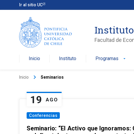
Ir al sitio UC
Institut
Facultad de Eco
Inicio
Instituto
Programas
arrow_drop_down
keyboard_arrow_right
Inicio
Seminarios
19
AGO
Conferencias
Seminario: “El Activo que Ignoramos: