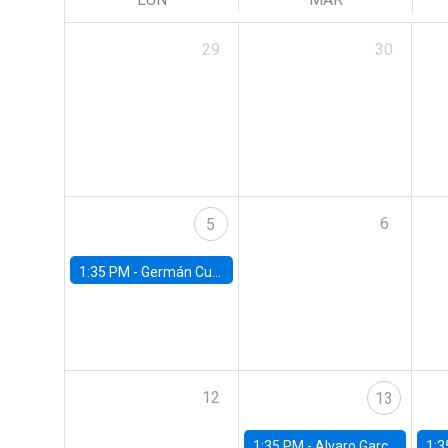
29
30
6
5
1:35 PM -
Germán Cubas, University of Houston
12
13
1:35 PM -
Alvaro Garcia-Marin, Universidad de Los Andes
1:3