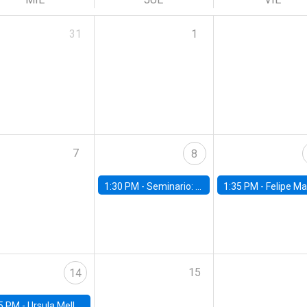
31
1
7
8
1:30 PM -
Seminario: “Recuperando la humanidad para progresar en la era de la IA»
1:35 PM -
Felipe Martínez, alumno Doctorado en Ec
15
14
5 PM -
Ursula Mello, Insper - Institute of Education and Research