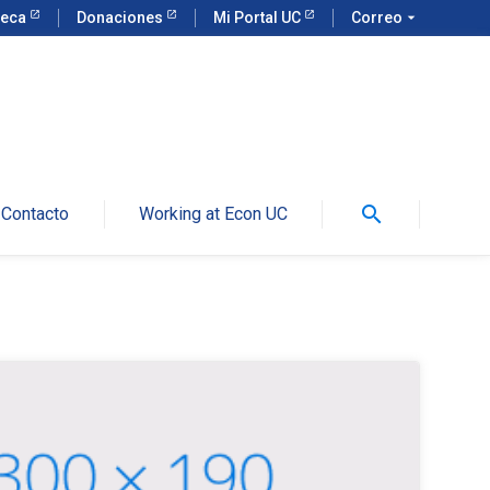
teca
Donaciones
Mi Portal UC
Correo
arrow_drop_down
search
Contacto
Working at Econ UC