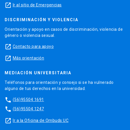
launch
Ir al sitio de Emergencias
DISCRIMINACIÓN Y VIOLENCIA
Orientación y apoyo en casos de discriminación, violencia de
género o violencia sexual.
launch
Contacto para apoyo
launch
Más orientación
MEDIACIÓN UNIVERSITARIA
Teléfonos para orientación y consejo si se ha vulnerado
alguno de tus derechos en la universidad.
phone
(56)95504 1691
phone
(56)95504 1247
launch
Ir a la Oficina de Ombuds UC