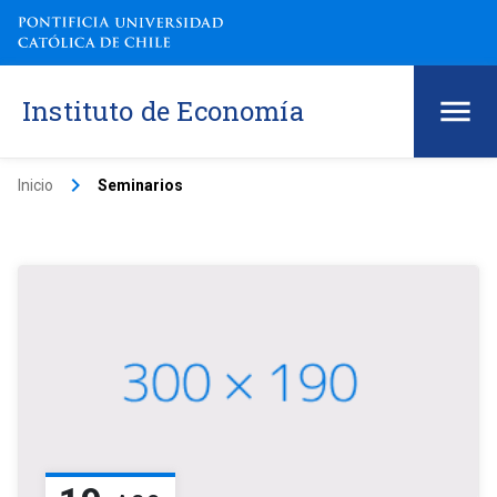
Instituto de Economía
keyboard_arrow_right
Inicio
Seminarios