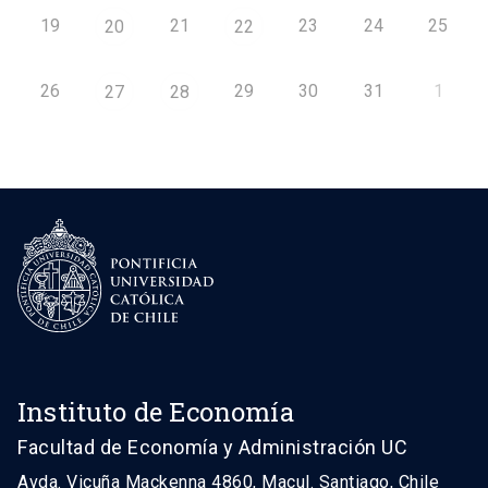
19
21
23
24
25
20
22
26
29
30
31
1
27
28
Instituto de Economía
Facultad de Economía y Administración UC
Avda. Vicuña Mackenna 4860, Macul. Santiago, Chile