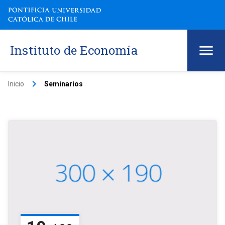
Instituto de Economía
keyboard_arrow_right
Inicio
Seminarios