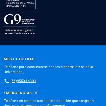
MESA CENTRAL
Teléfono para comunicarse con las distintas áreas de la
Universidad.
phone
(56)95504 4000
EMERGENCIAS UC
Teléfono en caso de accidente o situación que ponga en
riesgo tu vida dentro de algún campus.