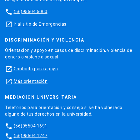
phone
(56)95504 5000
launch
Ir al sitio de Emergencias
DISCRIMINACIÓN Y VIOLENCIA
Orientación y apoyo en casos de discriminación, violencia de
género o violencia sexual.
launch
Contacto para apoyo
launch
Más orientación
MEDIACIÓN UNIVERSITARIA
Teléfonos para orientación y consejo si se ha vulnerado
alguno de tus derechos en la universidad.
phone
(56)95504 1691
phone
(56)95504 1247