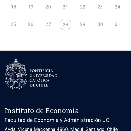
18
19
20
21
22
23
24
25
26
27
29
30
31
28
Instituto de Economía
Facultad de Economía y Administración UC
Avda. Vicuña Mackenna 4860, Macul. Santiago, Chile