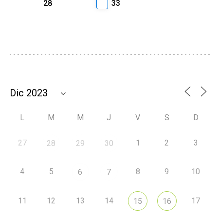
28
33
L
M
M
J
V
S
D
27
1
2
3
28
29
30
4
5
8
9
10
6
7
11
12
13
14
17
15
16