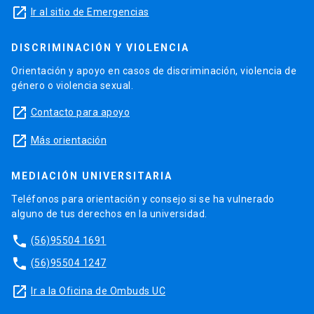
launch
Ir al sitio de Emergencias
DISCRIMINACIÓN Y VIOLENCIA
Orientación y apoyo en casos de discriminación, violencia de
género o violencia sexual.
launch
Contacto para apoyo
launch
Más orientación
MEDIACIÓN UNIVERSITARIA
Teléfonos para orientación y consejo si se ha vulnerado
alguno de tus derechos en la universidad.
phone
(56)95504 1691
phone
(56)95504 1247
launch
Ir a la Oficina de Ombuds UC