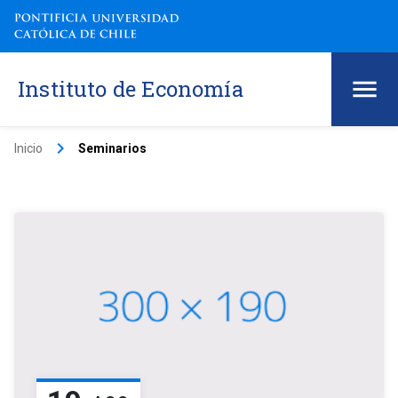
Instituto de Economía
keyboard_arrow_right
Inicio
Seminarios