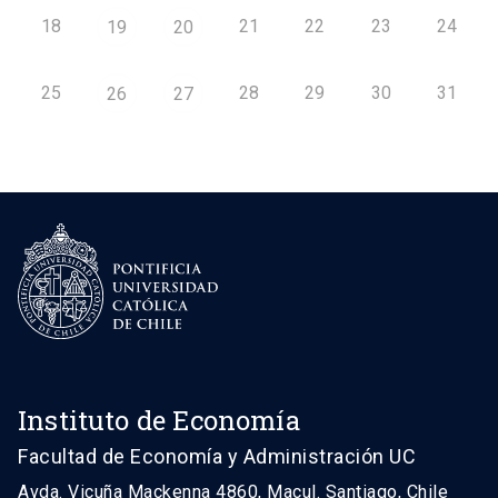
18
21
22
23
24
19
20
25
28
29
30
31
26
27
Instituto de Economía
Facultad de Economía y Administración UC
Avda. Vicuña Mackenna 4860, Macul. Santiago, Chile