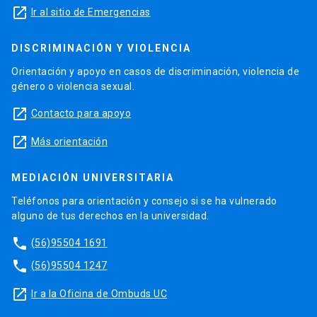
launch
Ir al sitio de Emergencias
DISCRIMINACIÓN Y VIOLENCIA
Orientación y apoyo en casos de discriminación, violencia de
género o violencia sexual.
launch
Contacto para apoyo
launch
Más orientación
MEDIACIÓN UNIVERSITARIA
Teléfonos para orientación y consejo si se ha vulnerado
alguno de tus derechos en la universidad.
phone
(56)95504 1691
phone
(56)95504 1247
launch
Ir a la Oficina de Ombuds UC