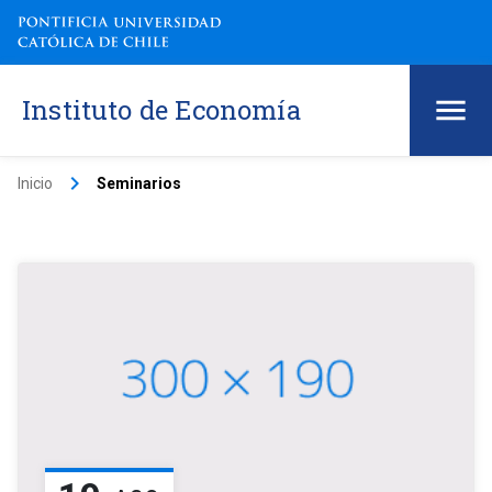
Instituto de Economía
keyboard_arrow_right
Inicio
Seminarios