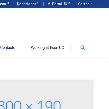
teca
Donaciones
Mi Portal UC
Correo
arrow_drop_down
search
Contacto
Working at Econ UC