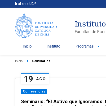
Ir al sitio UC
Institut
Facultad de Eco
Inicio
Instituto
Programas
arrow_drop_down
keyboard_arrow_right
Inicio
Seminarios
19
AGO
Conferencias
Seminario: “El Activo que Ignoramos: