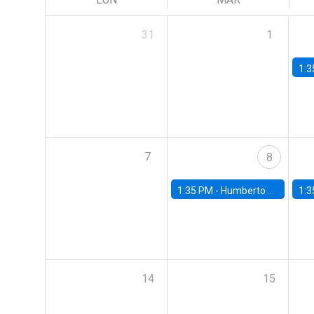
31
1
1:3
7
8
1:35 PM -
Humberto Martínez, Universidad de Chile
1:3
14
15