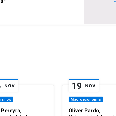
ia”
4
19
NOV
NOV
narios
Macroeconomía
 Pereyra,
Oliver Pardo,