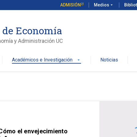
ADMISIÓN
Medios
arrow_drop_down
Biblio
o de Economía
nomía y Administración UC
Académicos e Investigación
Noticias
arrow_drop_down
 Cómo el envejecimiento