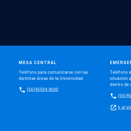
MESA CENTRAL
EMERGE
Teléfono para comunicarse con las
Teléfono e
distintas áreas de la Universidad.
situación 
dentro de
phone
(56)95504 4000
phone
(56)9
launch
Ir al 