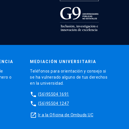
ENCIA
MEDIACIÓN UNIVERSITARIA
de
Teléfonos para orientación y consejo si
énero o
se ha vulnerado alguno de tus derechos
en la universidad.
phone
(56)95504 1691
phone
(56)95504 1247
launch
Ir a la Oficina de Ombuds UC