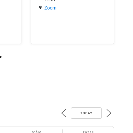
Zoom
>
TODAY
SÁB
DOM