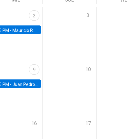
3
2
5 PM -
Mauricio Romero, ITAM
10
9
5 PM -
Juan Pedro Ronconi, Universidad de Los Andes
16
17