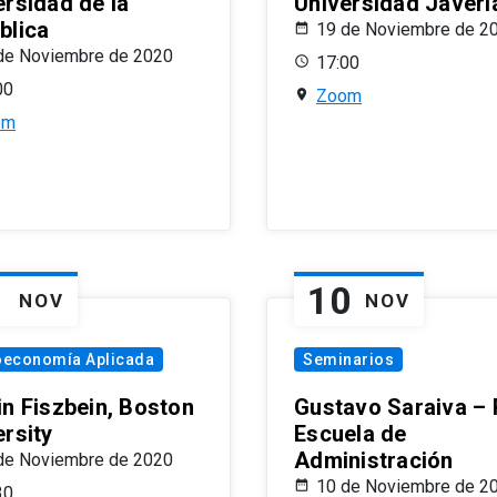
ersidad de la
Universidad Javeri
blica
19 de Noviembre de 2
de Noviembre de 2020
17:00
00
Zoom
om
1
10
NOV
NOV
oeconomía Aplicada
Seminarios
in Fiszbein, Boston
Gustavo Saraiva –
ersity
Escuela de
Administración
de Noviembre de 2020
10 de Noviembre de 2
30