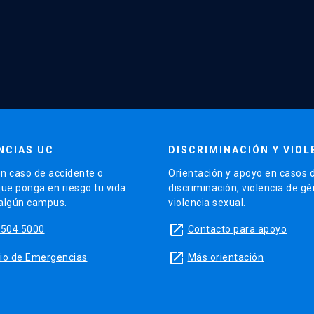
NCIAS UC
DISCRIMINACIÓN Y VIOL
n caso de accidente o
Orientación y apoyo en casos 
que ponga en riesgo tu vida
discriminación, violencia de g
 algún campus.
violencia sexual.
launch
5504 5000
Contacto para apoyo
launch
sitio de Emergencias
Más orientación