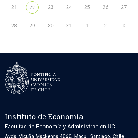
21
23
24
25
26
27
22
28
29
30
31
1
2
3
Instituto de Economía
Facultad de Economía y Administración UC
Avda. Vicuña Mackenna 4860, Macul. Santiago, Chile