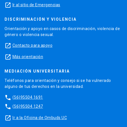
launch
Ir al sitio de Emergencias
DISCRIMINACIÓN Y VIOLENCIA
Orientación y apoyo en casos de discriminación, violencia de
género o violencia sexual.
launch
Contacto para apoyo
launch
Más orientación
MEDIACIÓN UNIVERSITARIA
Teléfonos para orientación y consejo si se ha vulnerado
alguno de tus derechos en la universidad.
phone
(56)95504 1691
phone
(56)95504 1247
launch
Ir a la Oficina de Ombuds UC