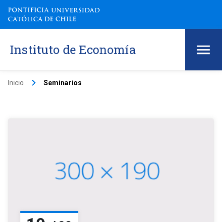
Instituto de Economía
keyboard_arrow_right
Inicio
Seminarios