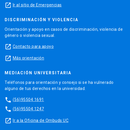
launch
Ir al sitio de Emergencias
DISCRIMINACIÓN Y VIOLENCIA
Orientación y apoyo en casos de discriminación, violencia de
género o violencia sexual.
launch
Contacto para apoyo
launch
Más orientación
MEDIACIÓN UNIVERSITARIA
Teléfonos para orientación y consejo si se ha vulnerado
alguno de tus derechos en la universidad.
phone
(56)95504 1691
phone
(56)95504 1247
launch
Ir a la Oficina de Ombuds UC