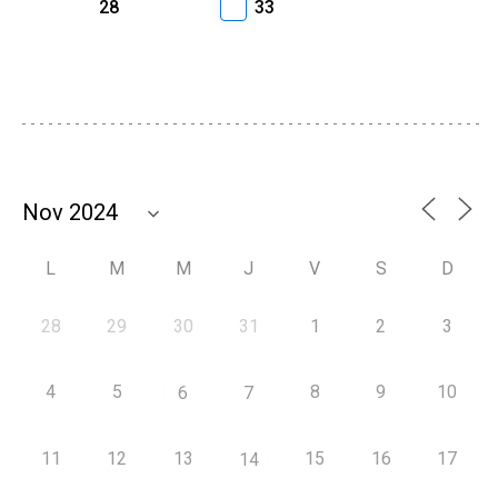
28
33
L
M
M
J
V
S
D
28
29
30
31
1
2
3
4
5
8
9
10
6
7
11
12
13
15
16
17
14