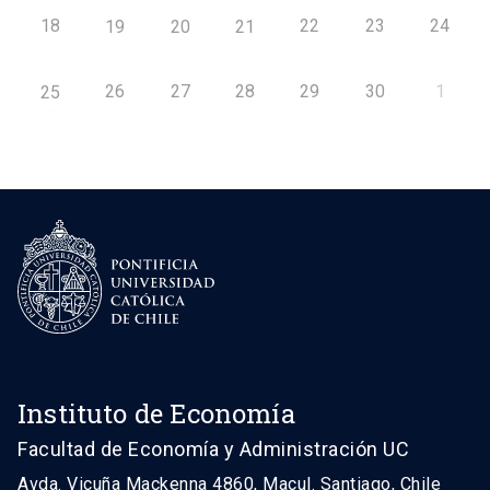
18
22
23
24
19
20
21
26
27
28
29
30
1
25
Instituto de Economía
Facultad de Economía y Administración UC
Avda. Vicuña Mackenna 4860, Macul. Santiago, Chile