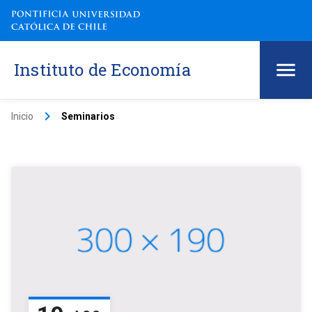
Instituto de Economía
keyboard_arrow_right
Inicio
Seminarios