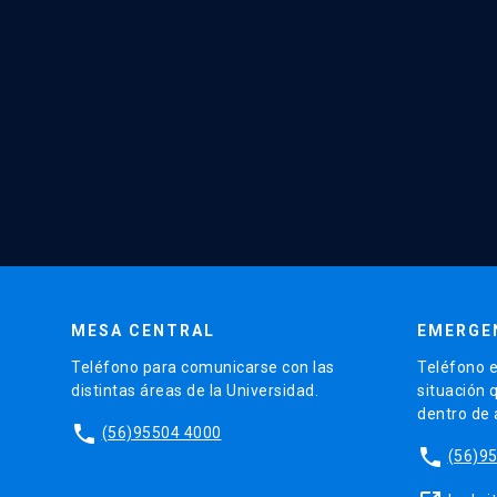
MESA CENTRAL
EMERGE
Teléfono para comunicarse con las
Teléfono e
distintas áreas de la Universidad.
situación 
dentro de
phone
(56)95504 4000
phone
(56)9