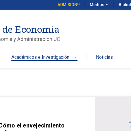
ADMISIÓN
Medios
arrow_drop_down
Biblio
o de Economía
nomía y Administración UC
Académicos e Investigación
Noticias
arrow_drop_down
 Cómo el envejecimiento