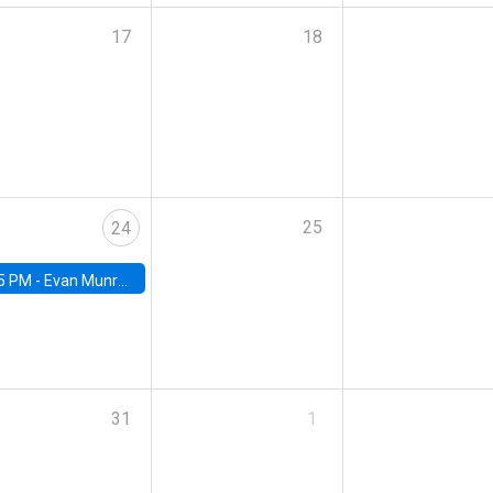
17
18
25
24
5 PM -
Evan Munro, Neyman Visiting Assistant Professor in the Department of Statistics at UC Berkeley
31
1