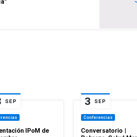
ia”
3
3
SEP
SEP
erencias
Conferencias
entación IPoM de
Conversatorio |