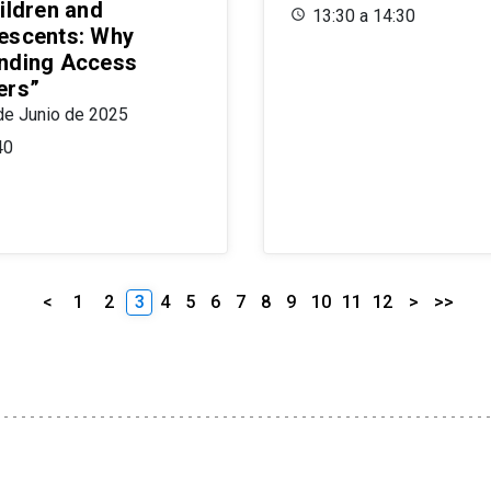
ildren and
13:30 a 14:30
escents: Why
nding Access
ers”
de Junio de 2025
40
<
1
2
3
4
5
6
7
8
9
10
11
12
>
>>