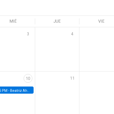
MIÉ
JUE
VIE
3
4
11
10
5 PM -
Beatriz Ahumada, PhD candidate, Universidad de Pittsburgh