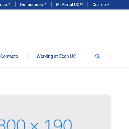
teca
Donaciones
Mi Portal UC
Correo
arrow_drop_down
search
Contacto
Working at Econ UC