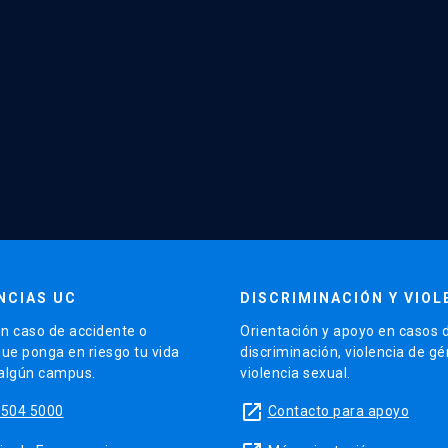
NCIAS UC
DISCRIMINACIÓN Y VIOL
n caso de accidente o
Orientación y apoyo en casos 
que ponga en riesgo tu vida
discriminación, violencia de g
 algún campus.
violencia sexual.
launch
5504 5000
Contacto para apoyo