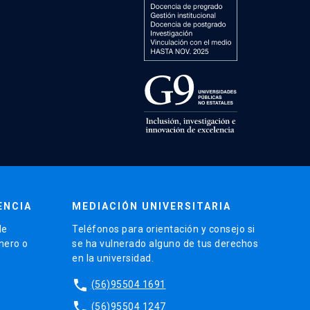
ENCIA
MEDIACIÓN UNIVERSITARIA
de
Teléfonos para orientación y consejo si
énero o
se ha vulnerado alguno de tus derechos
en la universidad.
phone
(56)95504 1691
phone
(56)95504 1247