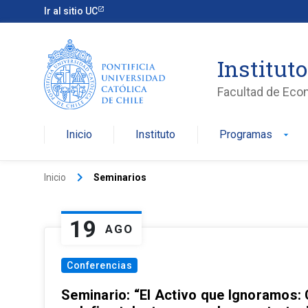
Ir al sitio UC
Institut
Facultad de Eco
Inicio
Instituto
Programas
arrow_drop_down
keyboard_arrow_right
Inicio
Seminarios
19
AGO
Conferencias
Seminario: “El Activo que Ignoramos: