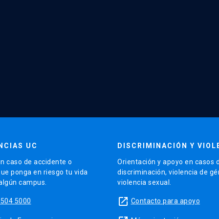
NCIAS UC
DISCRIMINACIÓN Y VIOL
n caso de accidente o
Orientación y apoyo en casos 
que ponga en riesgo tu vida
discriminación, violencia de g
 algún campus.
violencia sexual.
launch
5504 5000
Contacto para apoyo