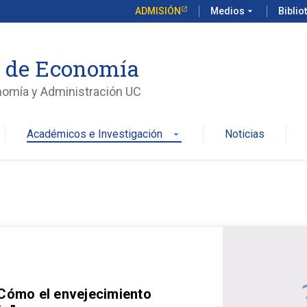
ADMISIÓN
Medios
arrow_drop_down
Biblio
o de Economía
nomía y Administración UC
Académicos e Investigación
Noticias
arrow_drop_down
 Cómo el envejecimiento