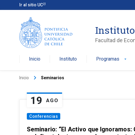
Ir al sitio UC
Institut
Facultad de Eco
Inicio
Instituto
Programas
arrow_drop_down
keyboard_arrow_right
Inicio
Seminarios
19
AGO
Conferencias
Seminario: “El Activo que Ignoramos: