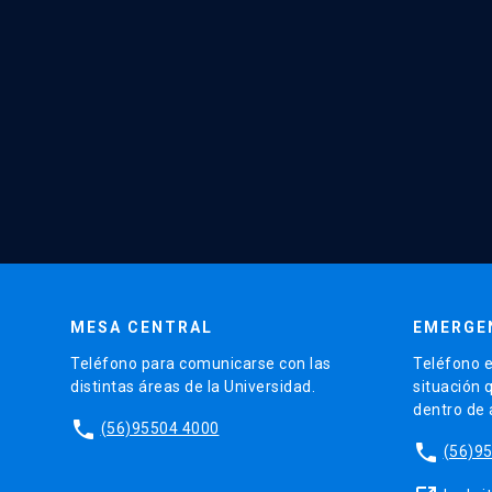
MESA CENTRAL
EMERGE
Teléfono para comunicarse con las
Teléfono e
distintas áreas de la Universidad.
situación 
dentro de
phone
(56)95504 4000
phone
(56)9