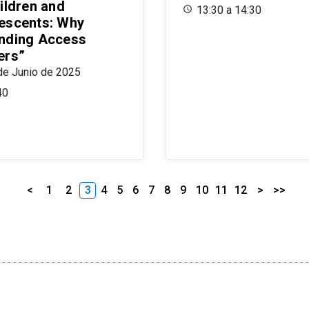
ildren and
13:30 a 14:30
escents: Why
nding Access
ers”
de Junio de 2025
40
<
1
2
3
4
5
6
7
8
9
10
11
12
>
>>