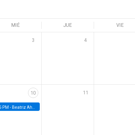
MIÉ
JUE
VIE
3
4
11
10
5 PM -
Beatriz Ahumada, PhD candidate, Universidad de Pittsburgh