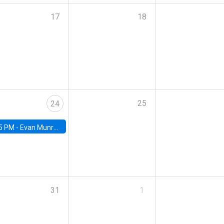
17
18
25
24
5 PM -
Evan Munro, Neyman Visiting Assistant Professor in the Department of Statistics at UC Berkeley
31
1