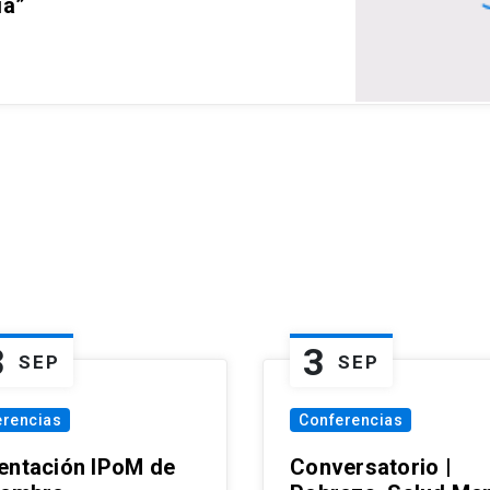
ia”
3
3
SEP
SEP
erencias
Conferencias
entación IPoM de
Conversatorio |