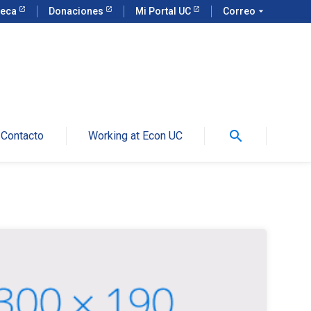
teca
Donaciones
Mi Portal UC
Correo
arrow_drop_down
search
Contacto
Working at Econ UC