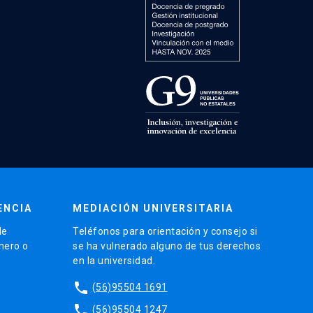
ENCIA
MEDIACIÓN UNIVERSITARIA
de
Teléfonos para orientación y consejo si
énero o
se ha vulnerado alguno de tus derechos
en la universidad.
phone
(56)95504 1691
phone
(56)95504 1247