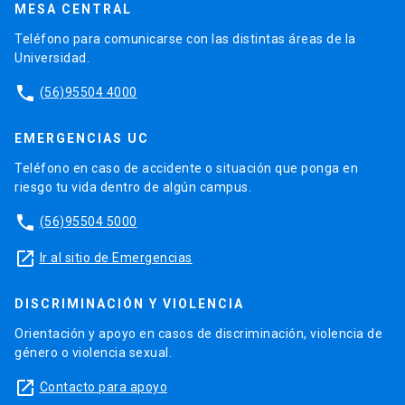
MESA CENTRAL
Teléfono para comunicarse con las distintas áreas de la
Universidad.
phone
(56)95504 4000
EMERGENCIAS UC
Teléfono en caso de accidente o situación que ponga en
riesgo tu vida dentro de algún campus.
phone
(56)95504 5000
launch
Ir al sitio de Emergencias
DISCRIMINACIÓN Y VIOLENCIA
Orientación y apoyo en casos de discriminación, violencia de
género o violencia sexual.
launch
Contacto para apoyo