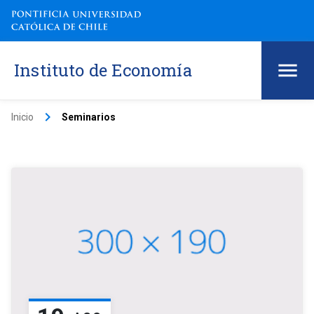
Instituto de Economía
keyboard_arrow_right
Inicio
Seminarios