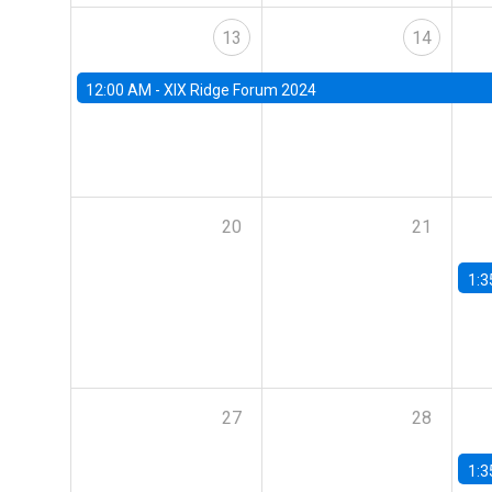
13
14
12:00 AM -
XIX Ridge Forum 2024
20
21
1:3
27
28
1:3