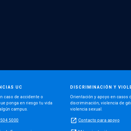
NCIAS UC
DISCRIMINACIÓN Y VIOL
n caso de accidente o
Orientación y apoyo en casos 
que ponga en riesgo tu vida
discriminación, violencia de g
 algún campus.
violencia sexual.
launch
5504 5000
Contacto para apoyo