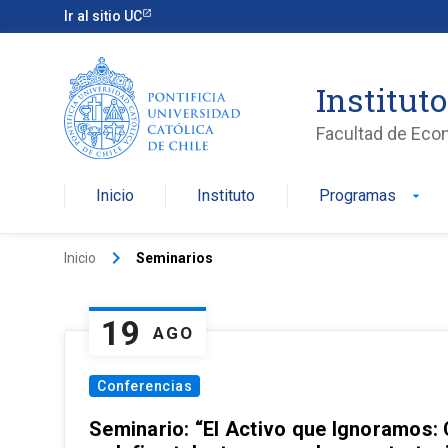
Ir al sitio UC
Institut
Facultad de Eco
Inicio
Instituto
Programas
arrow_drop_down
keyboard_arrow_right
Inicio
Seminarios
19
AGO
Conferencias
Seminario: “El Activo que Ignoramos: