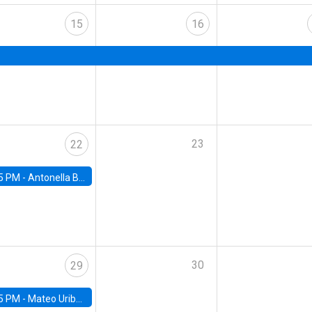
15
16
23
22
5 PM -
Antonella Bancalari, Institute for Fiscal Studies (IFS) and Research Associate at University College London (UCL)
30
29
5 PM -
Mateo Uribe-Castro, Universidad de los Andes (Colombia)