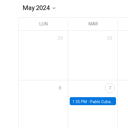
LUN
MAR
29
30
6
7
1:35 PM -
Pablo Cuba, FED Board