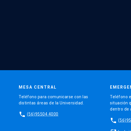
MESA CENTRAL
EMERGE
Teléfono para comunicarse con las
Teléfono e
distintas áreas de la Universidad.
situación 
dentro de
phone
(56)95504 4000
phone
(56)9