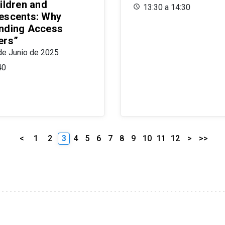
ildren and
13:30 a 14:30
escents: Why
nding Access
ers”
de Junio de 2025
40
<
1
2
3
4
5
6
7
8
9
10
11
12
>
>>