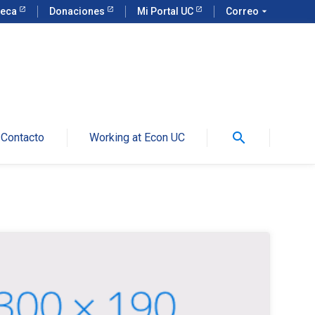
teca
Donaciones
Mi Portal UC
Correo
arrow_drop_down
search
Contacto
Working at Econ UC