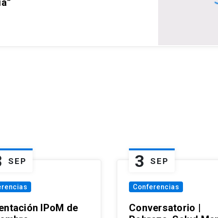
ia”
3
3
SEP
SEP
erencias
Conferencias
entación IPoM de
Conversatorio |