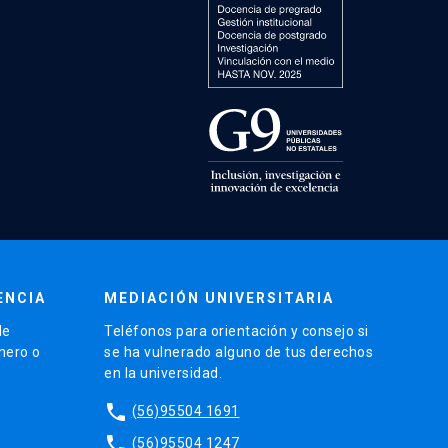
ENCIA
MEDIACIÓN UNIVERSITARIA
de
Teléfonos para orientación y consejo si
énero o
se ha vulnerado alguno de tus derechos
en la universidad.
phone
(56)95504 1691
phone
(56)95504 1247