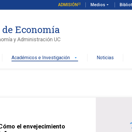
ADMISIÓN
Medios
arrow_drop_down
Biblio
o de Economía
nomía y Administración UC
Académicos e Investigación
Noticias
arrow_drop_down
 Cómo el envejecimiento