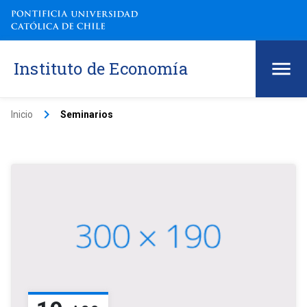
Instituto de Economía
keyboard_arrow_right
Inicio
Seminarios