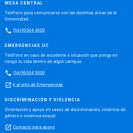
MESA CENTRAL
Teléfono para comunicarse con las distintas áreas de la
Universidad.
phone
(56)95504 4000
EMERGENCIAS UC
Teléfono en caso de accidente o situación que ponga en
riesgo tu vida dentro de algún campus.
phone
(56)95504 5000
launch
Ir al sitio de Emergencias
DISCRIMINACIÓN Y VIOLENCIA
Orientación y apoyo en casos de discriminación, violencia de
género o violencia sexual.
launch
Contacto para apoyo