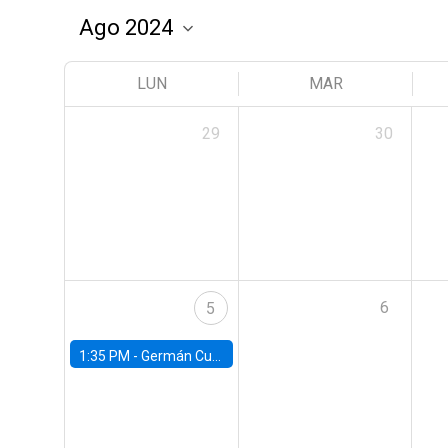
LUN
MAR
29
30
6
5
1:35 PM -
Germán Cubas, University of Houston