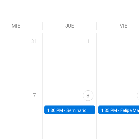
MIÉ
JUE
VIE
31
1
7
8
1:30 PM -
Seminario: “Recuperando la humanidad para progresar en la era de la IA»
1:35 PM -
Felipe Martínez, alumno Doctorado en Ec