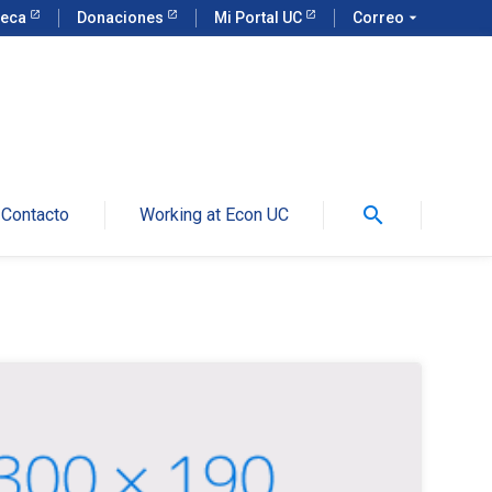
teca
Donaciones
Mi Portal UC
Correo
arrow_drop_down
search
Contacto
Working at Econ UC