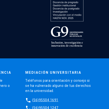
ENCIA
MEDIACIÓN UNIVERSITARIA
de
Teléfonos para orientación y consejo si
énero o
se ha vulnerado alguno de tus derechos
en la universidad.
phone
(56)95504 1691
phone
(56)95504 1247