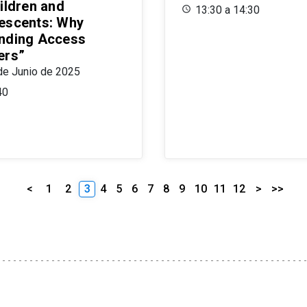
ildren and
13:30 a 14:30
escents: Why
nding Access
ers”
de Junio de 2025
40
<
1
2
3
4
5
6
7
8
9
10
11
12
>
>>