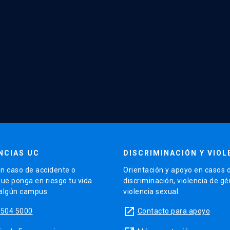
NCIAS UC
DISCRIMINACIÓN Y VIOL
n caso de accidente o
Orientación y apoyo en casos 
que ponga en riesgo tu vida
discriminación, violencia de g
 algún campus.
violencia sexual.
launch
5504 5000
Contacto para apoyo