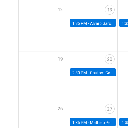
12
13
1:35 PM -
Alvaro Garcia-Marin, Universidad de Los Andes
1:3
19
20
2:30 PM -
Gautam Gowrisankaran, Columbia University
26
27
1:35 PM -
Mathieu Pedemonte, IDB
1:3