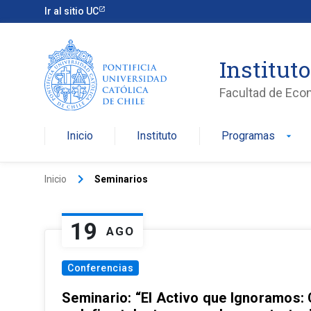
Ir al sitio UC
Institut
Facultad de Eco
Inicio
Instituto
Programas
arrow_drop_down
keyboard_arrow_right
Inicio
Seminarios
19
AGO
Conferencias
Seminario: “El Activo que Ignoramos: