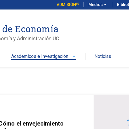
ADMISIÓN
Medios
arrow_drop_down
Biblio
o de Economía
nomía y Administración UC
Académicos e Investigación
Noticias
arrow_drop_down
 Cómo el envejecimiento