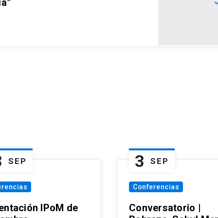
ia”
3
3
SEP
SEP
erencias
Conferencias
entación IPoM de
Conversatorio |