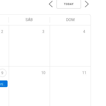
TODAY
SÁB
DOM
2
3
4
10
11
9
onomía UC