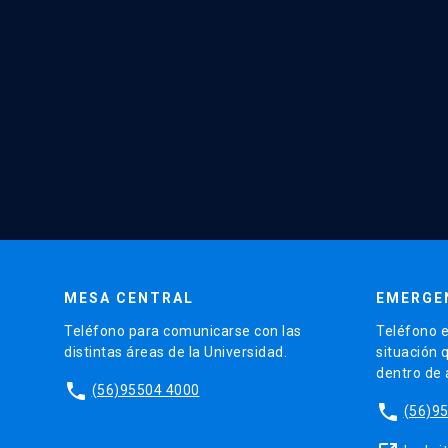
MESA CENTRAL
EMERGE
Teléfono para comunicarse con las
Teléfono e
distintas áreas de la Universidad.
situación 
dentro de
phone
(56)95504 4000
phone
(56)9