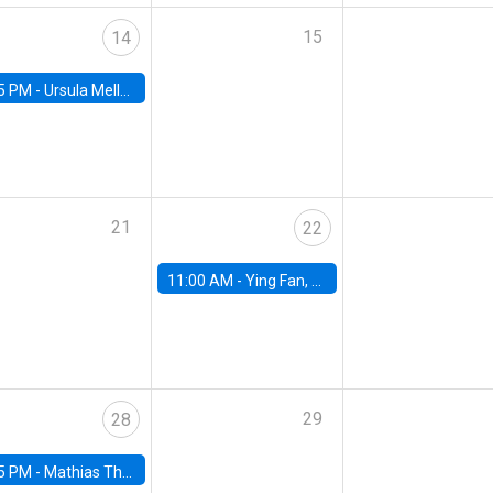
15
14
5 PM -
Ursula Mello, Insper - Institute of Education and Research
21
22
11:00 AM -
Ying Fan, University of Michigan
29
28
5 PM -
Mathias Thoenig, University of Lausanne