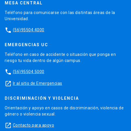
MESA CENTRAL
Teléfono para comunicarse con las distintas áreas de la
Universidad.
phone
(56)95504 4000
EMERGENCIAS UC
Teléfono en caso de accidente o situación que ponga en
riesgo tu vida dentro de algún campus.
phone
(56)95504 5000
launch
Ir al sitio de Emergencias
DISCRIMINACIÓN Y VIOLENCIA
Orientación y apoyo en casos de discriminación, violencia de
género o violencia sexual.
launch
Contacto para apoyo