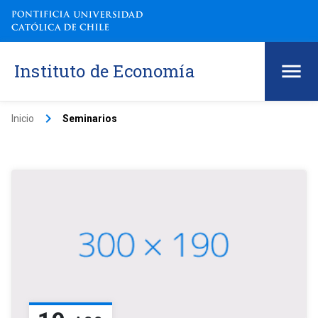
Instituto de Economía
keyboard_arrow_right
Inicio
Seminarios