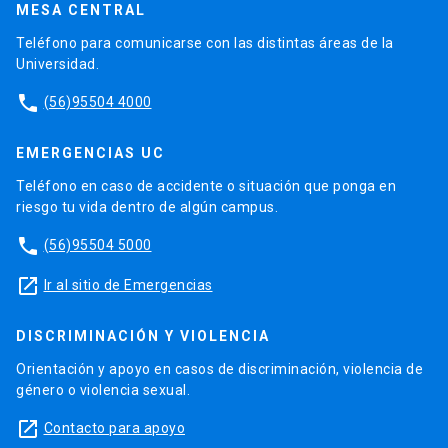
MESA CENTRAL
Teléfono para comunicarse con las distintas áreas de la
Universidad.
phone
(56)95504 4000
EMERGENCIAS UC
Teléfono en caso de accidente o situación que ponga en
riesgo tu vida dentro de algún campus.
phone
(56)95504 5000
launch
Ir al sitio de Emergencias
DISCRIMINACIÓN Y VIOLENCIA
Orientación y apoyo en casos de discriminación, violencia de
género o violencia sexual.
launch
Contacto para apoyo