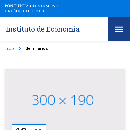
Instituto de Economía
keyboard_arrow_right
Inicio
Seminarios