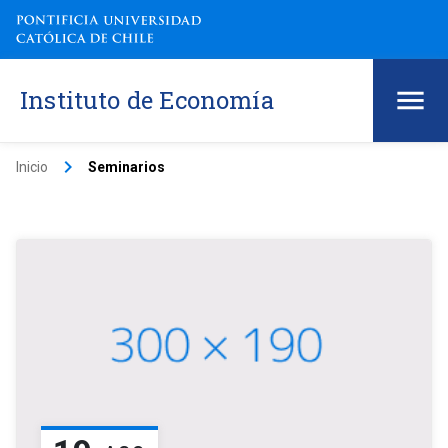
Instituto de Economía
keyboard_arrow_right
Inicio
Seminarios