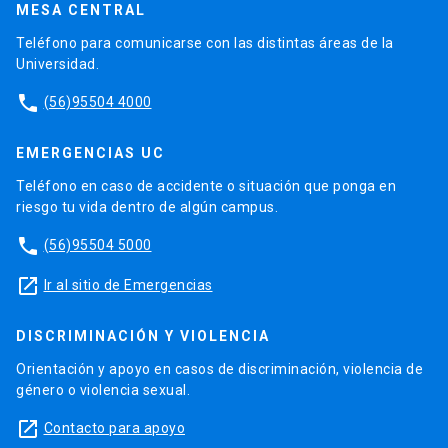
MESA CENTRAL
Teléfono para comunicarse con las distintas áreas de la
Universidad.
phone
(56)95504 4000
EMERGENCIAS UC
Teléfono en caso de accidente o situación que ponga en
riesgo tu vida dentro de algún campus.
phone
(56)95504 5000
launch
Ir al sitio de Emergencias
DISCRIMINACIÓN Y VIOLENCIA
Orientación y apoyo en casos de discriminación, violencia de
género o violencia sexual.
launch
Contacto para apoyo