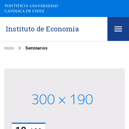
Instituto de Economía
keyboard_arrow_right
Inicio
Seminarios