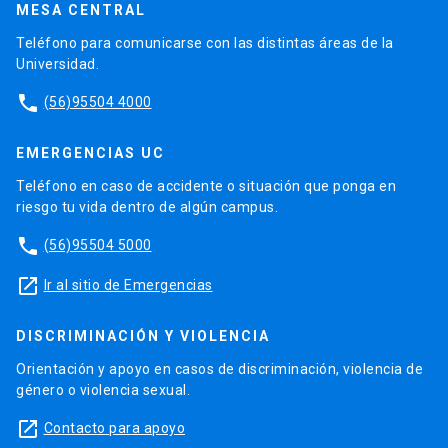
MESA CENTRAL
Teléfono para comunicarse con las distintas áreas de la
Universidad.
phone
(56)95504 4000
EMERGENCIAS UC
Teléfono en caso de accidente o situación que ponga en
riesgo tu vida dentro de algún campus.
phone
(56)95504 5000
launch
Ir al sitio de Emergencias
DISCRIMINACIÓN Y VIOLENCIA
Orientación y apoyo en casos de discriminación, violencia de
género o violencia sexual.
launch
Contacto para apoyo