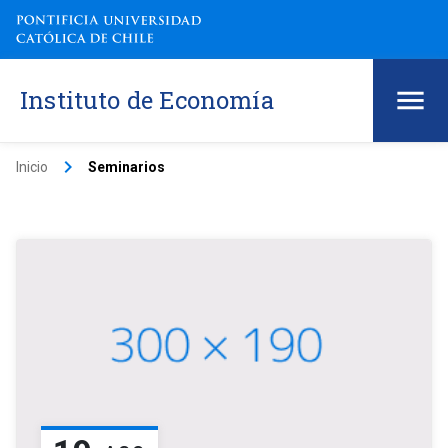
Instituto de Economía
keyboard_arrow_right
Inicio
Seminarios