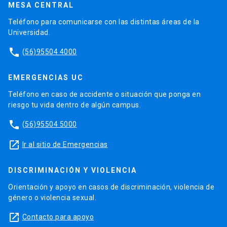
MESA CENTRAL
Teléfono para comunicarse con las distintas áreas de la
Universidad.
phone
(56)95504 4000
EMERGENCIAS UC
Teléfono en caso de accidente o situación que ponga en
riesgo tu vida dentro de algún campus.
phone
(56)95504 5000
launch
Ir al sitio de Emergencias
DISCRIMINACIÓN Y VIOLENCIA
Orientación y apoyo en casos de discriminación, violencia de
género o violencia sexual.
launch
Contacto para apoyo