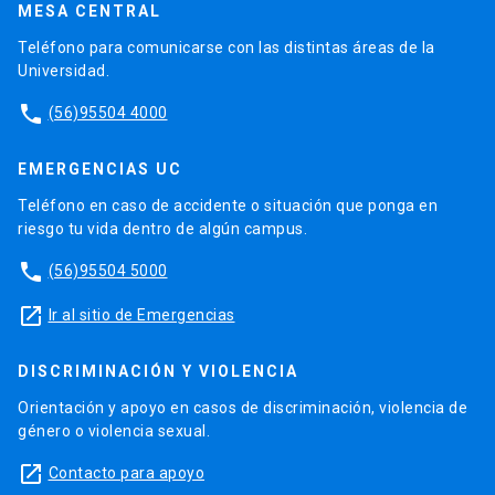
MESA CENTRAL
Teléfono para comunicarse con las distintas áreas de la
Universidad.
phone
(56)95504 4000
EMERGENCIAS UC
Teléfono en caso de accidente o situación que ponga en
riesgo tu vida dentro de algún campus.
phone
(56)95504 5000
launch
Ir al sitio de Emergencias
DISCRIMINACIÓN Y VIOLENCIA
Orientación y apoyo en casos de discriminación, violencia de
género o violencia sexual.
launch
Contacto para apoyo