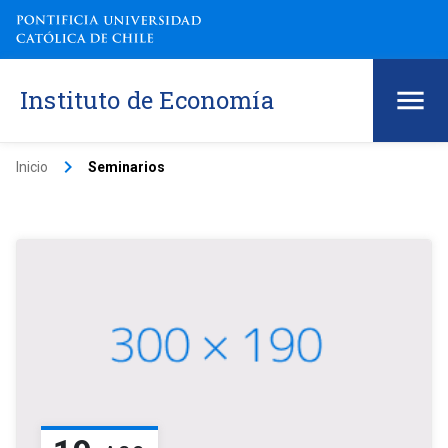
Instituto de Economía
keyboard_arrow_right
Inicio
Seminarios