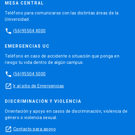
MESA CENTRAL
Teléfono para comunicarse con las distintas áreas de la
Universidad.
phone
(56)95504 4000
EMERGENCIAS UC
Teléfono en caso de accidente o situación que ponga en
riesgo tu vida dentro de algún campus.
phone
(56)95504 5000
launch
Ir al sitio de Emergencias
DISCRIMINACIÓN Y VIOLENCIA
Orientación y apoyo en casos de discriminación, violencia de
género o violencia sexual.
launch
Contacto para apoyo