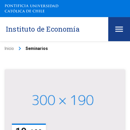
Instituto de Economía
keyboard_arrow_right
Inicio
Seminarios