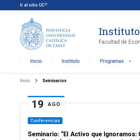
Ir al sitio UC
Institut
Facultad de Eco
Inicio
Instituto
Programas
arrow_drop_down
keyboard_arrow_right
Inicio
Seminarios
19
AGO
Conferencias
Seminario: “El Activo que Ignoramos: