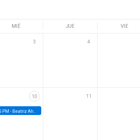
MIÉ
JUE
VIE
3
4
11
10
5 PM -
Beatriz Ahumada, PhD candidate, Universidad de Pittsburgh