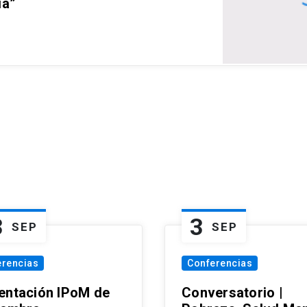
ia”
3
3
SEP
SEP
erencias
Conferencias
entación IPoM de
Conversatorio |