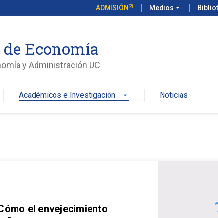
ADMISIÓN
Medios
arrow_drop_down
Biblio
o de Economía
nomía y Administración UC
Académicos e Investigación
Noticias
arrow_drop_down
 Cómo el envejecimiento