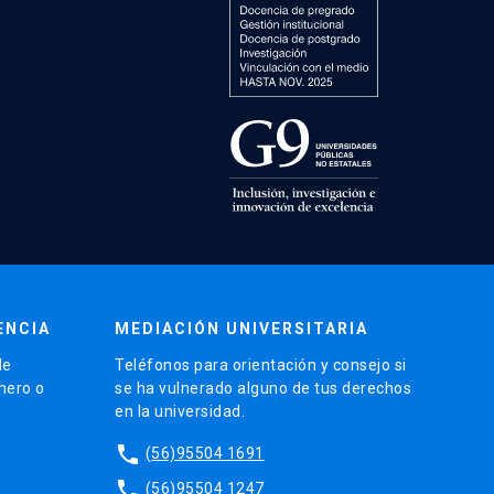
ENCIA
MEDIACIÓN UNIVERSITARIA
de
Teléfonos para orientación y consejo si
énero o
se ha vulnerado alguno de tus derechos
en la universidad.
phone
(56)95504 1691
phone
(56)95504 1247