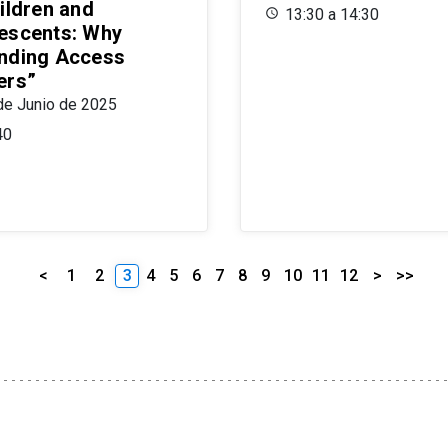
ildren and
13:30 a 14:30
escents: Why
nding Access
ers”
de Junio de 2025
40
<
1
2
3
4
5
6
7
8
9
10
11
12
>
>>