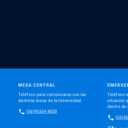
MESA CENTRAL
EMERGE
Teléfono para comunicarse con las
Teléfono e
distintas áreas de la Universidad.
situación 
dentro de
phone
(56)95504 4000
phone
(56)9