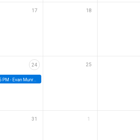
17
18
25
24
5 PM -
Evan Munro, Neyman Visiting Assistant Professor in the Department of Statistics at UC Berkeley
31
1