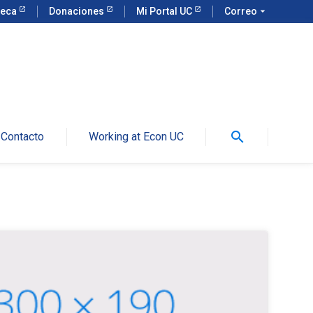
teca
Donaciones
Mi Portal UC
Correo
arrow_drop_down
search
Contacto
Working at Econ UC