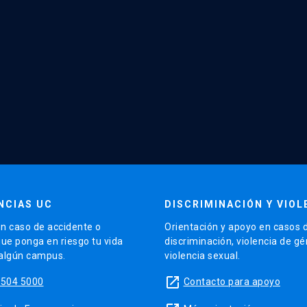
NCIAS UC
DISCRIMINACIÓN Y VIOL
n caso de accidente o
Orientación y apoyo en casos 
que ponga en riesgo tu vida
discriminación, violencia de g
 algún campus.
violencia sexual.
launch
5504 5000
Contacto para apoyo