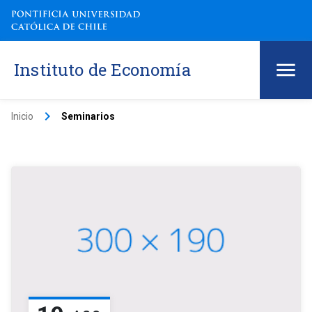
Instituto de Economía
keyboard_arrow_right
Inicio
Seminarios