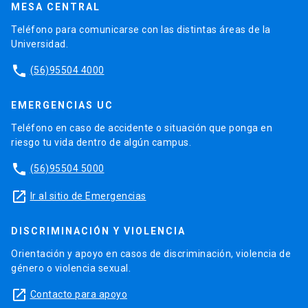
MESA CENTRAL
Teléfono para comunicarse con las distintas áreas de la
Universidad.
phone
(56)95504 4000
EMERGENCIAS UC
Teléfono en caso de accidente o situación que ponga en
riesgo tu vida dentro de algún campus.
phone
(56)95504 5000
launch
Ir al sitio de Emergencias
DISCRIMINACIÓN Y VIOLENCIA
Orientación y apoyo en casos de discriminación, violencia de
género o violencia sexual.
launch
Contacto para apoyo