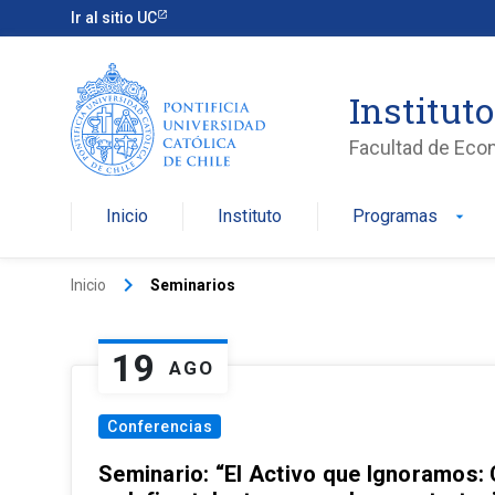
Ir al sitio UC
Institut
Facultad de Eco
Inicio
Instituto
Programas
arrow_drop_down
keyboard_arrow_right
Inicio
Seminarios
19
AGO
Conferencias
Seminario: “El Activo que Ignoramos: