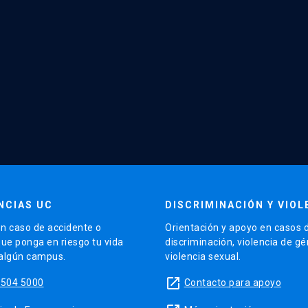
NCIAS UC
DISCRIMINACIÓN Y VIOL
n caso de accidente o
Orientación y apoyo en casos 
que ponga en riesgo tu vida
discriminación, violencia de g
 algún campus.
violencia sexual.
launch
5504 5000
Contacto para apoyo