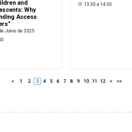
ildren and
13:30 a 14:30
escents: Why
nding Access
ers”
de Junio de 2025
40
<
1
2
3
4
5
6
7
8
9
10
11
12
>
>>