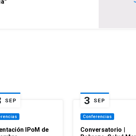
ia”
3
3
SEP
SEP
erencias
Conferencias
entación IPoM de
Conversatorio |