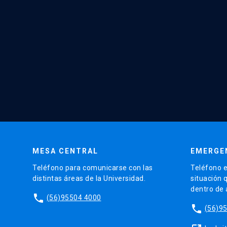
MESA CENTRAL
EMERGE
Teléfono para comunicarse con las
Teléfono e
distintas áreas de la Universidad.
situación 
dentro de
phone
(56)95504 4000
phone
(56)9