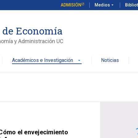
ADMISIÓN
Medios
arrow_drop_down
Biblio
o de Economía
nomía y Administración UC
Académicos e Investigación
Noticias
arrow_drop_down
 Cómo el envejecimiento