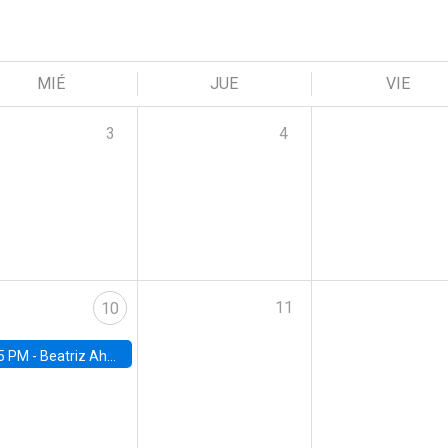
MIÉ
JUE
VIE
3
4
11
10
5 PM -
Beatriz Ahumada, PhD candidate, Universidad de Pittsburgh