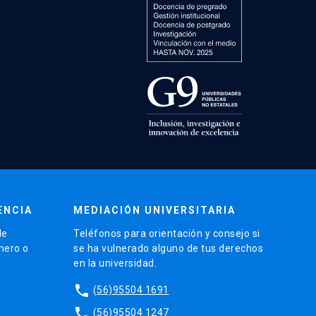
ENCIA
MEDIACIÓN UNIVERSITARIA
de
Teléfonos para orientación y consejo si
énero o
se ha vulnerado alguno de tus derechos
en la universidad.
phone
(56)95504 1691
phone
(56)95504 1247