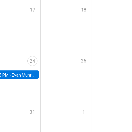
17
18
25
24
5 PM -
Evan Munro, Neyman Visiting Assistant Professor in the Department of Statistics at UC Berkeley
31
1