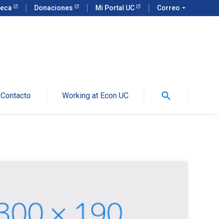
teca
Donaciones
Mi Portal UC
Correo
arrow_drop_down
search
Contacto
Working at Econ UC