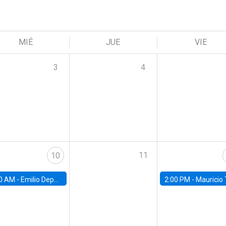
MIÉ
JUE
VIE
3
4
11
10
0 AM -
Emilio Depetris-Chauvín, Universidad Católica
2:00 PM -
Mauricio Tejada,