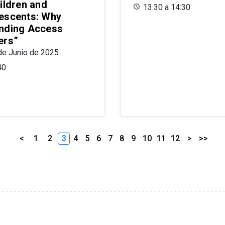
ildren and
13:30 a 14:30
escents: Why
nding Access
ers”
de Junio de 2025
40
<
1
2
3
4
5
6
7
8
9
10
11
12
>
>>