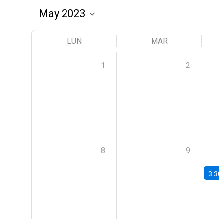
LUN
MAR
1
2
8
9
3:3