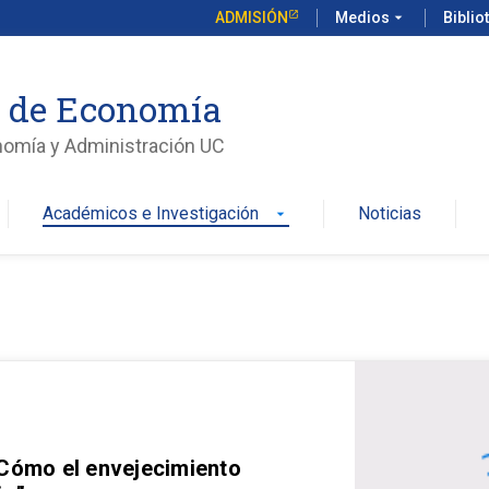
ADMISIÓN
Medios
arrow_drop_down
Biblio
o de Economía
nomía y Administración UC
Académicos e Investigación
Noticias
arrow_drop_down
 Cómo el envejecimiento