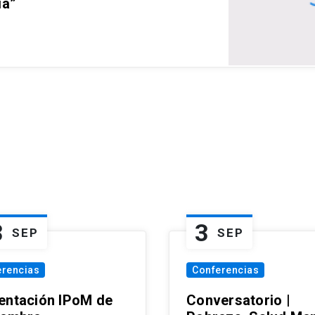
ia”
3
3
SEP
SEP
erencias
Conferencias
entación IPoM de
Conversatorio |