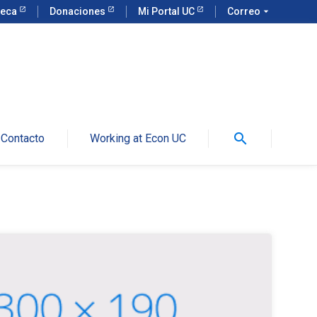
teca
Donaciones
Mi Portal UC
Correo
arrow_drop_down
search
Contacto
Working at Econ UC