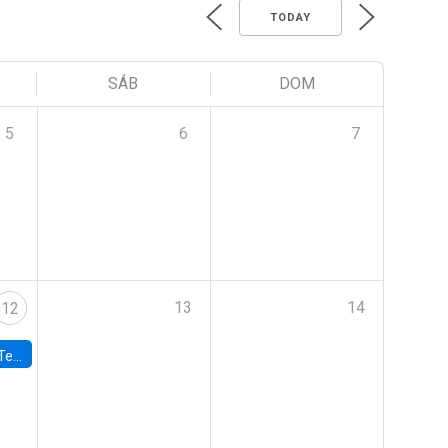
TODAY
SÁB
DOM
5
6
7
13
14
12
 UDP