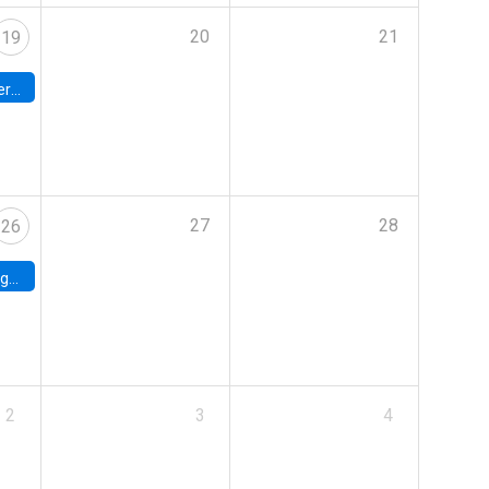
20
21
19
umbia
27
28
26
uke
2
3
4