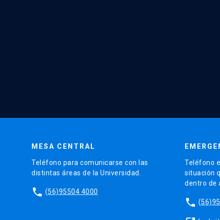
MESA CENTRAL
EMERGE
Teléfono para comunicarse con las
Teléfono e
distintas áreas de la Universidad.
situación 
dentro de
phone
(56)95504 4000
phone
(56)9