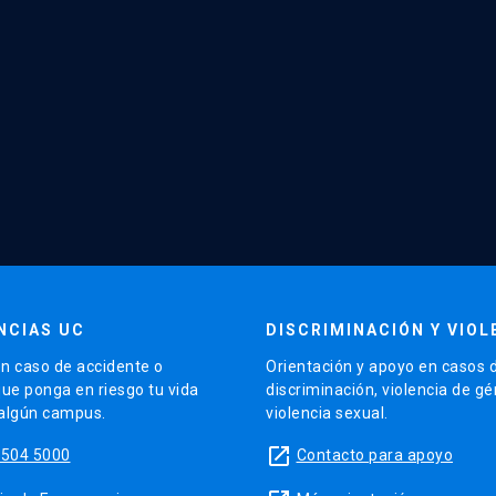
NCIAS UC
DISCRIMINACIÓN Y VIOL
n caso de accidente o
Orientación y apoyo en casos 
que ponga en riesgo tu vida
discriminación, violencia de g
 algún campus.
violencia sexual.
launch
5504 5000
Contacto para apoyo