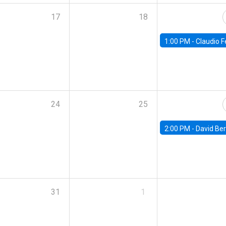
17
18
1:00 PM -
Claudio Ferraz, British Col
24
25
2:00 PM -
David Berger, D
31
1