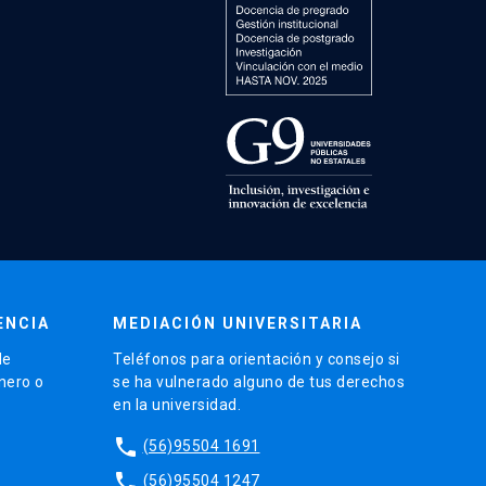
ENCIA
MEDIACIÓN UNIVERSITARIA
de
Teléfonos para orientación y consejo si
énero o
se ha vulnerado alguno de tus derechos
en la universidad.
phone
(56)95504 1691
phone
(56)95504 1247