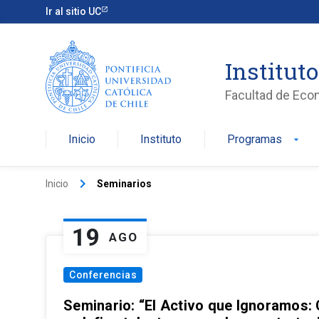
Ir al sitio UC
Institut
Facultad de Eco
Inicio
Instituto
Programas
arrow_drop_down
keyboard_arrow_right
Inicio
Seminarios
19
AGO
Conferencias
Seminario: “El Activo que Ignoramos: