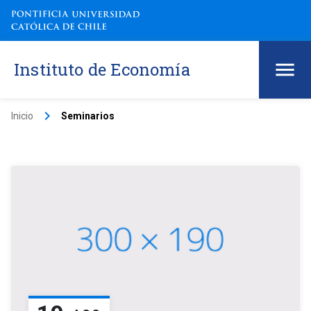
Instituto de Economía
keyboard_arrow_right
Inicio
Seminarios