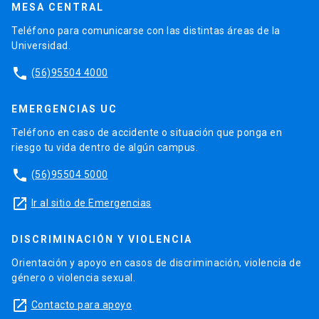
MESA CENTRAL
Teléfono para comunicarse con las distintas áreas de la
Universidad.
phone
(56)95504 4000
EMERGENCIAS UC
Teléfono en caso de accidente o situación que ponga en
riesgo tu vida dentro de algún campus.
phone
(56)95504 5000
launch
Ir al sitio de Emergencias
DISCRIMINACIÓN Y VIOLENCIA
Orientación y apoyo en casos de discriminación, violencia de
género o violencia sexual.
launch
Contacto para apoyo