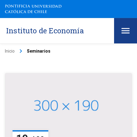
Instituto de Economía
keyboard_arrow_right
Inicio
Seminarios