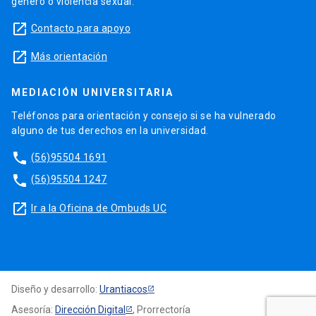
género o violencia sexual.
launch
Contacto para apoyo
launch
Más orientación
MEDIACIÓN UNIVERSITARIA
Teléfonos para orientación y consejo si se ha vulnerado
alguno de tus derechos en la universidad.
phone
(56)95504 1691
phone
(56)95504 1247
launch
Ir a la Oficina de Ombuds UC
Diseño y desarrollo:
Urantiacos
Asesoría:
Dirección Digital
, Prorrectoría