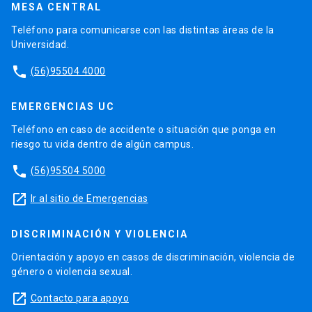
MESA CENTRAL
Teléfono para comunicarse con las distintas áreas de la
Universidad.
phone
(56)95504 4000
EMERGENCIAS UC
Teléfono en caso de accidente o situación que ponga en
riesgo tu vida dentro de algún campus.
phone
(56)95504 5000
launch
Ir al sitio de Emergencias
DISCRIMINACIÓN Y VIOLENCIA
Orientación y apoyo en casos de discriminación, violencia de
género o violencia sexual.
launch
Contacto para apoyo