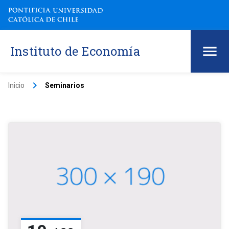
Instituto de Economía
keyboard_arrow_right
Inicio
Seminarios