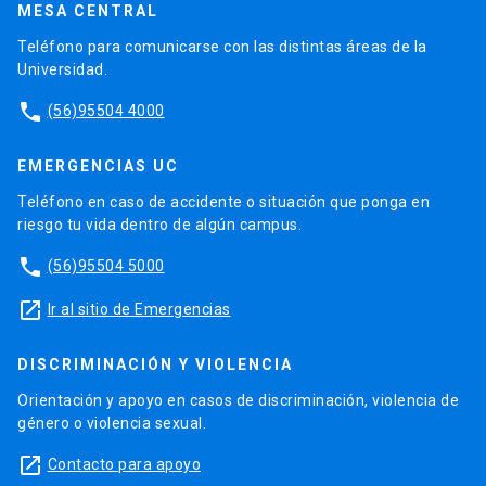
MESA CENTRAL
Teléfono para comunicarse con las distintas áreas de la
Universidad.
phone
(56)95504 4000
EMERGENCIAS UC
Teléfono en caso de accidente o situación que ponga en
riesgo tu vida dentro de algún campus.
phone
(56)95504 5000
launch
Ir al sitio de Emergencias
DISCRIMINACIÓN Y VIOLENCIA
Orientación y apoyo en casos de discriminación, violencia de
género o violencia sexual.
launch
Contacto para apoyo