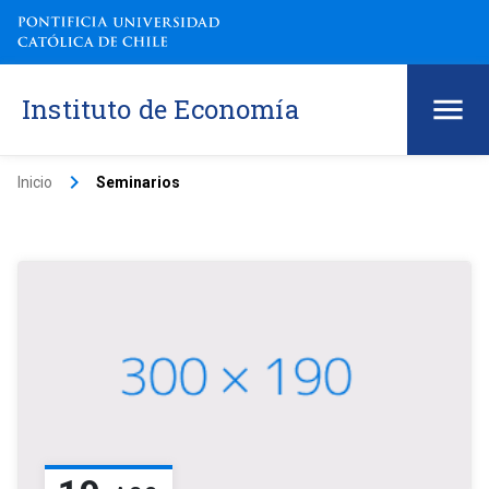
Instituto de Economía
keyboard_arrow_right
Inicio
Seminarios