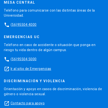
MESA CENTRAL
Teléfono para comunicarse con las distintas áreas de la
Universidad.
phone
(56)95504 4000
EMERGENCIAS UC
Teléfono en caso de accidente o situación que ponga en
riesgo tu vida dentro de algún campus.
phone
(56)95504 5000
launch
Ir al sitio de Emergencias
DISCRIMINACIÓN Y VIOLENCIA
Orientación y apoyo en casos de discriminación, violencia de
género o violencia sexual.
launch
Contacto para apoyo