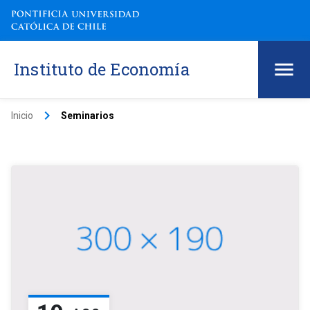
Instituto de Economía
keyboard_arrow_right
Inicio
Seminarios