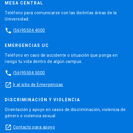
MESA CENTRAL
Teléfono para comunicarse con las distintas áreas de la
Universidad.
phone
(56)95504 4000
EMERGENCIAS UC
Teléfono en caso de accidente o situación que ponga en
riesgo tu vida dentro de algún campus.
phone
(56)95504 5000
launch
Ir al sitio de Emergencias
DISCRIMINACIÓN Y VIOLENCIA
Orientación y apoyo en casos de discriminación, violencia de
género o violencia sexual.
launch
Contacto para apoyo