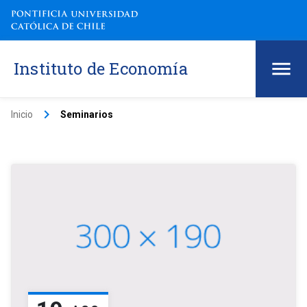
Instituto de Economía
keyboard_arrow_right
Inicio
Seminarios