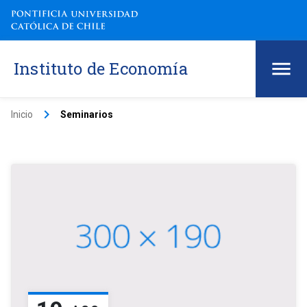
Instituto de Economía
keyboard_arrow_right
Inicio
Seminarios