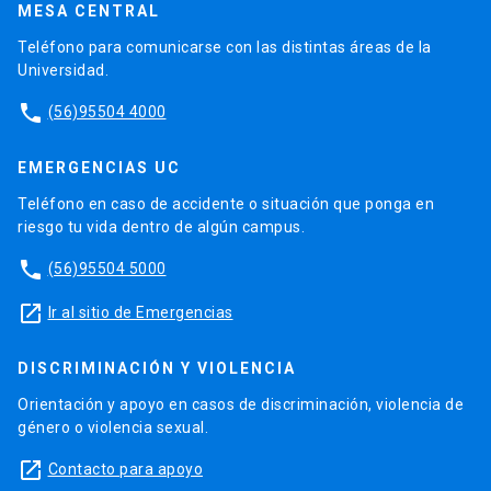
MESA CENTRAL
Teléfono para comunicarse con las distintas áreas de la
Universidad.
phone
(56)95504 4000
EMERGENCIAS UC
Teléfono en caso de accidente o situación que ponga en
riesgo tu vida dentro de algún campus.
phone
(56)95504 5000
launch
Ir al sitio de Emergencias
DISCRIMINACIÓN Y VIOLENCIA
Orientación y apoyo en casos de discriminación, violencia de
género o violencia sexual.
launch
Contacto para apoyo