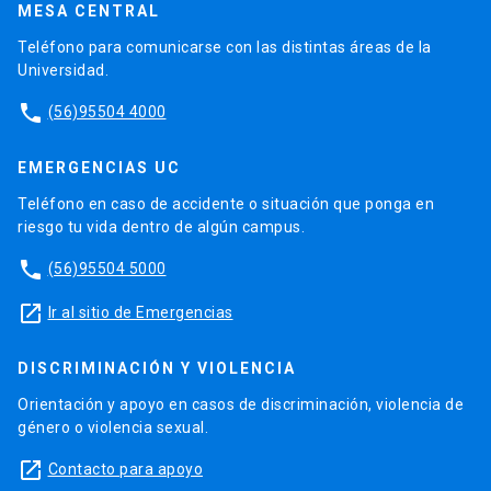
MESA CENTRAL
Teléfono para comunicarse con las distintas áreas de la
Universidad.
phone
(56)95504 4000
EMERGENCIAS UC
Teléfono en caso de accidente o situación que ponga en
riesgo tu vida dentro de algún campus.
phone
(56)95504 5000
launch
Ir al sitio de Emergencias
DISCRIMINACIÓN Y VIOLENCIA
Orientación y apoyo en casos de discriminación, violencia de
género o violencia sexual.
launch
Contacto para apoyo