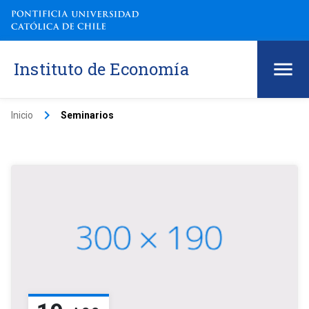
Instituto de Economía
keyboard_arrow_right
Inicio
Seminarios