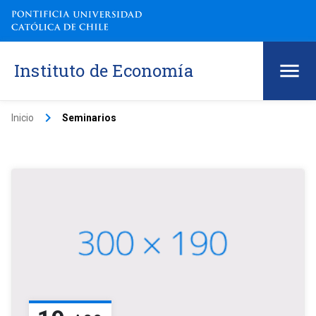
Instituto de Economía
keyboard_arrow_right
Inicio
Seminarios