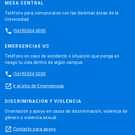
MESA CENTRAL
Teléfono para comunicarse con las distintas áreas de la
Universidad.
phone
(56)95504 4000
EMERGENCIAS UC
Teléfono en caso de accidente o situación que ponga en
riesgo tu vida dentro de algún campus.
phone
(56)95504 5000
launch
Ir al sitio de Emergencias
DISCRIMINACIÓN Y VIOLENCIA
Orientación y apoyo en casos de discriminación, violencia de
género o violencia sexual.
launch
Contacto para apoyo