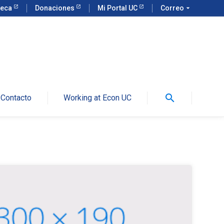
teca
Donaciones
Mi Portal UC
Correo
arrow_drop_down
search
Contacto
Working at Econ UC