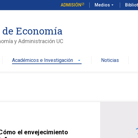
ADMISIÓN
Medios
arrow_drop_down
Biblio
o de Economía
nomía y Administración UC
Académicos e Investigación
Noticias
arrow_drop_down
 Cómo el envejecimiento