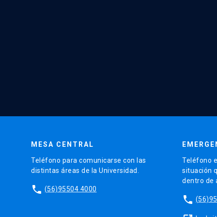
MESA CENTRAL
EMERGE
Teléfono para comunicarse con las
Teléfono e
distintas áreas de la Universidad.
situación 
dentro de
phone
(56)95504 4000
phone
(56)9