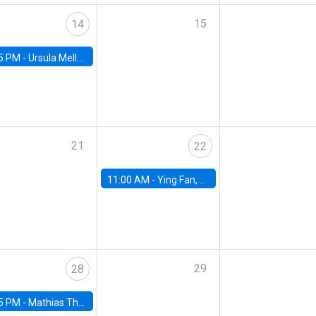
15
14
5 PM -
Ursula Mello, Insper - Institute of Education and Research
21
22
11:00 AM -
Ying Fan, University of Michigan
29
28
5 PM -
Mathias Thoenig, University of Lausanne