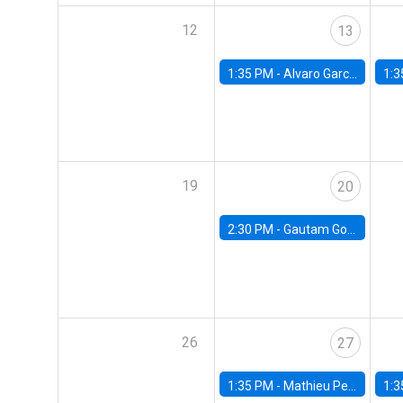
12
13
1:35 PM -
Alvaro Garcia-Marin, Universidad de Los Andes
1:3
19
20
2:30 PM -
Gautam Gowrisankaran, Columbia University
26
27
1:35 PM -
Mathieu Pedemonte, IDB
1:3