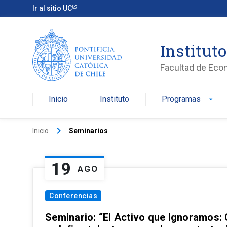
Ir al sitio UC
Institut
Facultad de Eco
Inicio
Instituto
Programas
arrow_drop_down
keyboard_arrow_right
Inicio
Seminarios
19
AGO
Conferencias
Seminario: “El Activo que Ignoramos: