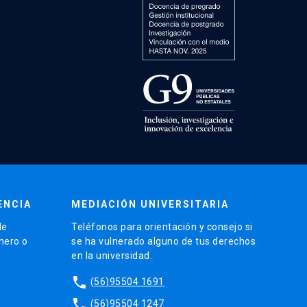
ENCIA
MEDIACIÓN UNIVERSITARIA
de
Teléfonos para orientación y consejo si
énero o
se ha vulnerado alguno de tus derechos
en la universidad.
phone
(56)95504 1691
phone
(56)95504 1247