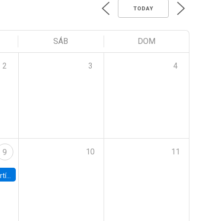
TODAY
SÁB
DOM
2
3
4
10
11
9
onomía UC