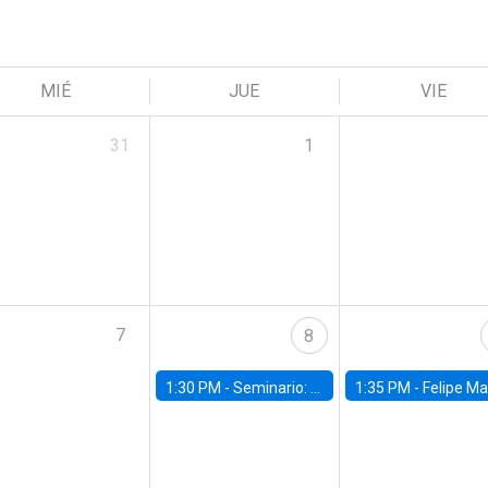
MIÉ
JUE
VIE
31
1
7
8
1:30 PM -
Seminario: “Recuperando la humanidad para progresar en la era de la IA»
1:35 PM -
Felipe Martínez, alumno Doctorado en Ec