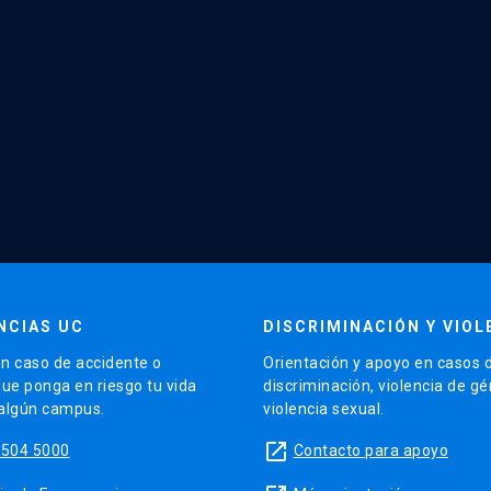
NCIAS UC
DISCRIMINACIÓN Y VIOL
n caso de accidente o
Orientación y apoyo en casos 
que ponga en riesgo tu vida
discriminación, violencia de g
 algún campus.
violencia sexual.
launch
5504 5000
Contacto para apoyo