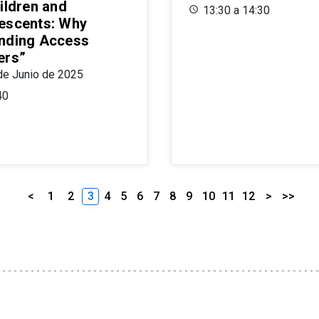
ildren and
13:30 a 14:30
escents: Why
nding Access
ers”
de Junio de 2025
40
<
1
2
3
4
5
6
7
8
9
10
11
12
>
>>