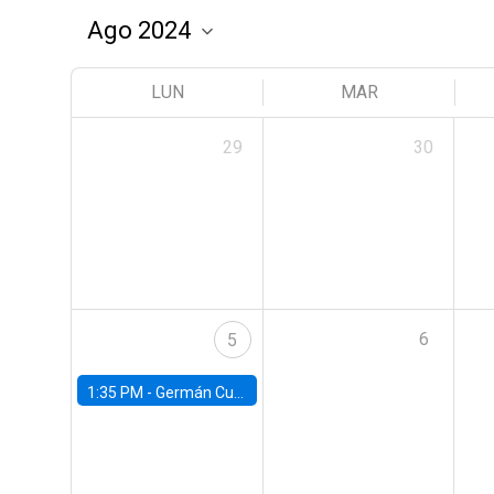
LUN
MAR
29
30
6
5
1:35 PM -
Germán Cubas, University of Houston