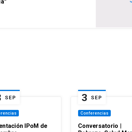
ia”
3
3
SEP
SEP
erencias
Conferencias
entación IPoM de
Conversatorio |