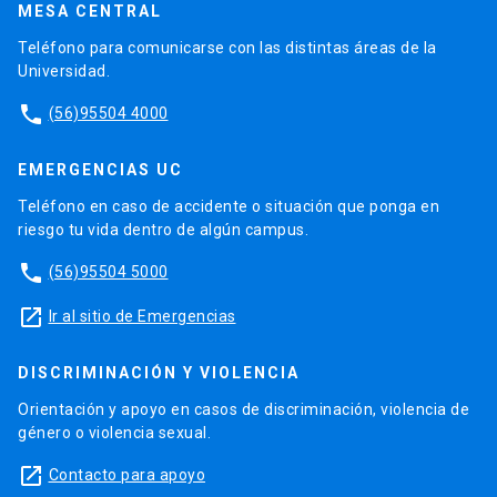
MESA CENTRAL
Teléfono para comunicarse con las distintas áreas de la
Universidad.
phone
(56)95504 4000
EMERGENCIAS UC
Teléfono en caso de accidente o situación que ponga en
riesgo tu vida dentro de algún campus.
phone
(56)95504 5000
launch
Ir al sitio de Emergencias
DISCRIMINACIÓN Y VIOLENCIA
Orientación y apoyo en casos de discriminación, violencia de
género o violencia sexual.
launch
Contacto para apoyo