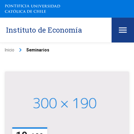
Instituto de Economía
keyboard_arrow_right
Inicio
Seminarios