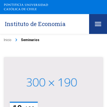
Instituto de Economía
keyboard_arrow_right
Inicio
Seminarios