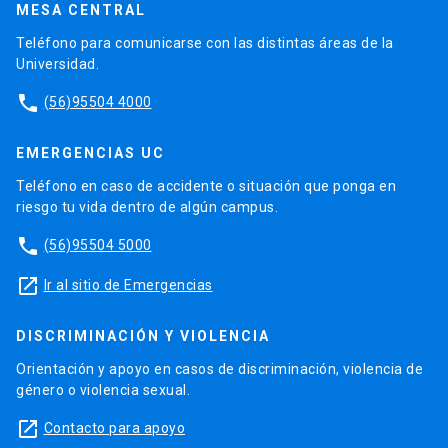
MESA CENTRAL
Teléfono para comunicarse con las distintas áreas de la
Universidad.
phone
(56)95504 4000
EMERGENCIAS UC
Teléfono en caso de accidente o situación que ponga en
riesgo tu vida dentro de algún campus.
phone
(56)95504 5000
launch
Ir al sitio de Emergencias
DISCRIMINACIÓN Y VIOLENCIA
Orientación y apoyo en casos de discriminación, violencia de
género o violencia sexual.
launch
Contacto para apoyo